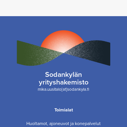
Sodankylän
yrityshakemisto
mika.uusitalo[at]sodankyla.fi
Toimialat
Huoltamot, ajoneuvot ja konepalvelut