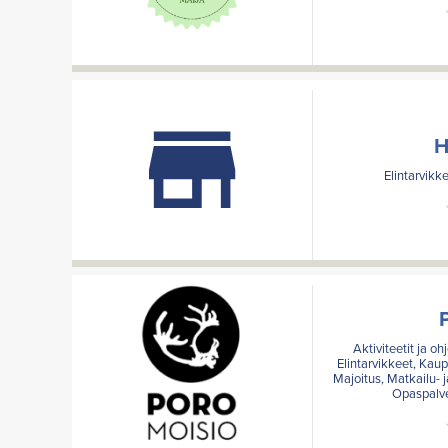
H
Elintarvikke
Aktiviteetit ja o
Elintarvikkeet, Kaup
Majoitus, Matkailu- j
Opaspalvel