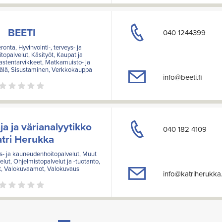
BEETI
040 1244399
ronta, Hyvinvointi-, terveys- ja
opalvelut, Käsityöt, Kaupat ja
Lastentarvikkeet, Matkamuisto- ja
älä, Sisustaminen, Verkkokauppa
info@beeti.fi
a ja värianalyytikko
040 182 4109
tri Herukka
ys- ja kauneudenhoitopalvelut, Muut
ut, Ohjelmistopalvelut ja -tuotanto,
t, Valokuvaamot, Valokuvaus
info@katriherukk