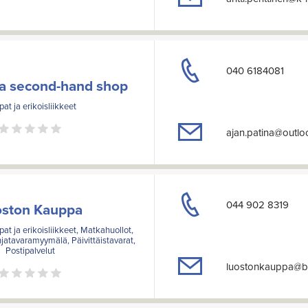
040 6184081
na second-hand shop
at ja erikoisliikkeet
ajan.patina@outl
044 902 8319
oston Kauppa
pat ja erikoisliikkeet, Matkahuollot,
jatavaramyymälä, Päivittäistavarat,
Postipalvelut
luostonkauppa@ba