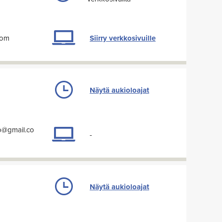
com
Siirry verkkosivuille
Näytä aukioloajat
to@gmail.co
-
Näytä aukioloajat