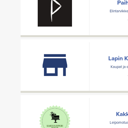
Pai
Elintarvikke
Lapin K
Kaupat ja e
Kakk
Leipomotuot