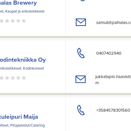
halas Brewery
et, Kaupat ja erikoisliikkeet
samuli@paihalas.
0407402940
odintekniikka Oy
rikoisliikkeet, Kodinkoneet
jukkatapio.haavis
m
+3584578301560
uleipuri Maija
teet, Pitopalvelut/Catering