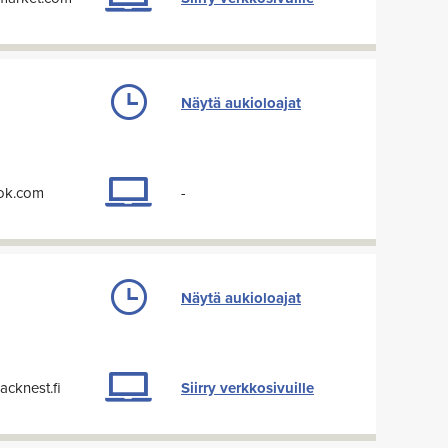
Näytä aukioloajat
ook.com
-
Näytä aukioloajat
cknest.fi
Siirry verkkosivuille