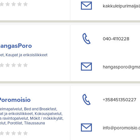
kakkuleipurimaij
040-4110228
angasPoro
et, Kaupat ja erikoisliikkeet
hangasporo@gmai
Poromoisio
+358451350227
hjelmapalvelut, Bed and Breakfast,
at ja erikoisliikkeet, Kokouspalvelut,
a ravintopalvelut, Mökit / mökkikylät,
ut, Porotilat, Tilaussauna
info@poromoisio