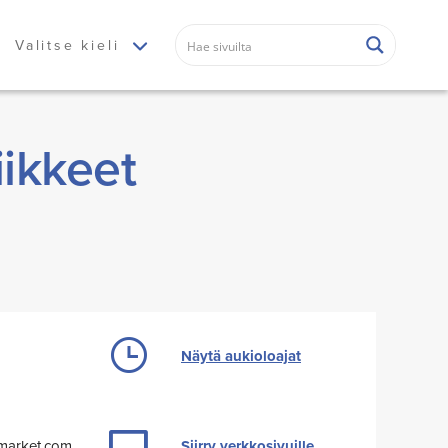
Valitse kieli
iikkeet
Näytä aukioloajat
-market.com
Siirry verkkosivuille