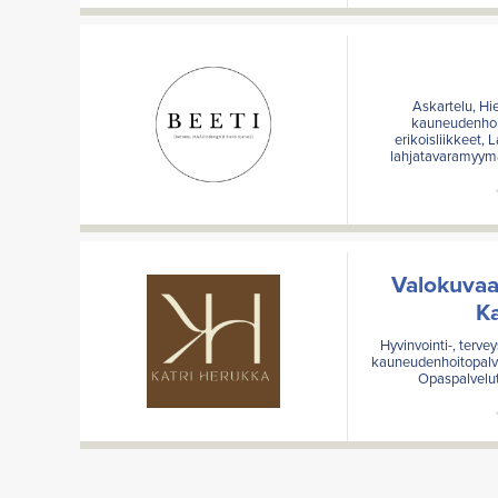
Askartelu, Hie
kauneudenhoit
erikoisliikkeet, 
lahjatavaramyym
Valokuvaaj
Ka
Hyvinvointi-, terve
kauneudenhoitopalvel
Opaspalvelu