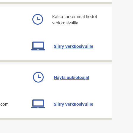
Katso tarkemmat tiedot
verkkosivuilta
Siirry verkkosivuille
Näytä aukioloajat
a.com
Siirry verkkosivuille