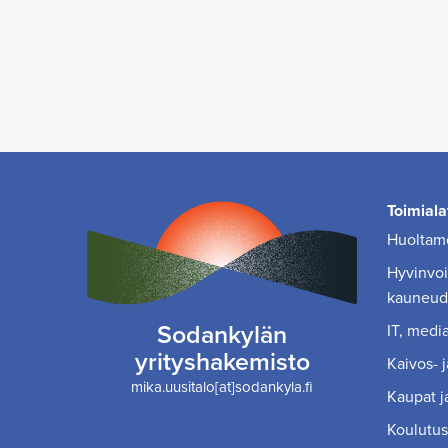
Toimiala
Huoltamo
Hyvinvoin
kauneud
Sodankylän
IT, media
yrityshakemisto
Kaivos- j
mika.uusitalo[at]sodankyla.fi
Kaupat ja
Koulutus