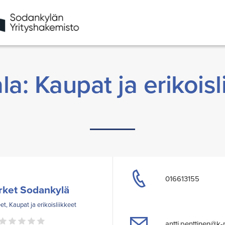
la: Kaupat ja erikoisl
016613155
rket Sodankylä
et, Kaupat ja erikoisliikkeet
antti.penttinen@k