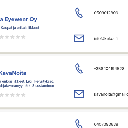
0503012809
oa Eyewear Oy
 Kaupat ja erikoisliikkeet
info@keloa.fi
+358404194528
KavaNoita
 erikoisliikkeet, Likiliike-yritykset,
lahjatavaramyymälä, Sisustaminen
kavanoita@gmail.
0407383638