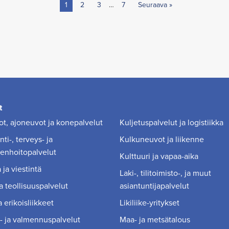
1
2
3
…
7
Seuraava »
t
t, ajoneuvot ja konepalvelut
Kuljetuspalvelut ja logistiikka
ti-, terveys- ja
Kulkuneuvot ja liikenne
enhoitopalvelut
Kulttuuri ja vapaa-aika
 ja viestintä
Laki-, tilitoimisto-, ja muut
a teollisuuspalvelut
asiantuntijapalvelut
 erikoisliikkeet
Likiliike-yritykset
- ja valmennuspalvelut
Maa- ja metsätalous