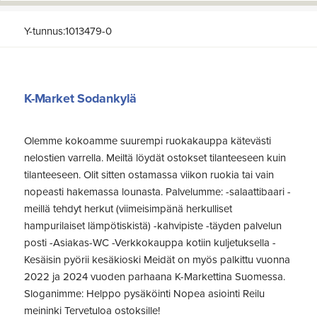
Y-tunnus:1013479-0
K-Market Sodankylä
Olemme kokoamme suurempi ruokakauppa kätevästi
nelostien varrella. Meiltä löydät ostokset tilanteeseen kuin
tilanteeseen. Olit sitten ostamassa viikon ruokia tai vain
nopeasti hakemassa lounasta. Palvelumme: -salaattibaari -
meillä tehdyt herkut (viimeisimpänä herkulliset
hampurilaiset lämpötiskistä) -kahvipiste -täyden palvelun
posti -Asiakas-WC -Verkkokauppa kotiin kuljetuksella -
Kesäisin pyörii kesäkioski Meidät on myös palkittu vuonna
2022 ja 2024 vuoden parhaana K-Markettina Suomessa.
Sloganimme: Helppo pysäköinti Nopea asiointi Reilu
meininki Tervetuloa ostoksille!