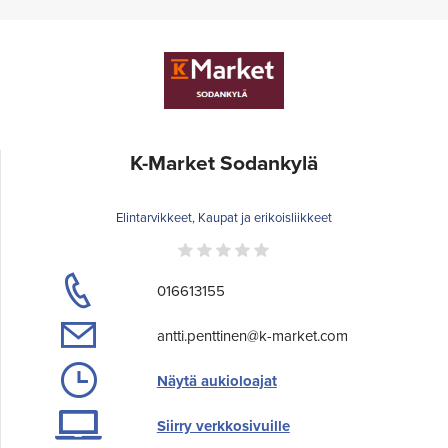
K-Market Sodankylä
Elintarvikkeet, Kaupat ja erikoisliikkeet
016613155
antti.penttinen@k-market.com
Näytä aukioloajat
Siirry verkkosivuille