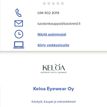
044 902 8319
luostonkauppa@backnest.fi
Näytä aukioloajat
Siirry verkkosivuille
Keloa Eyewear Oy
Käsityöt, Kaupat ja erikoisliikkeet