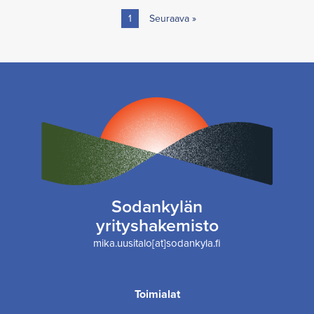
1
Seuraava »
Sodankylän
yrityshakemisto
mika.uusitalo[at]sodankyla.fi
Toimialat