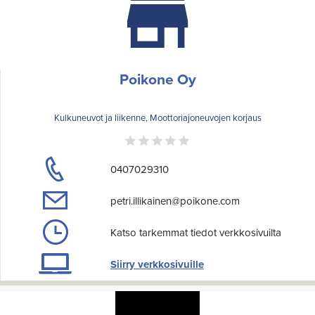
Poikone Oy
Kulkuneuvot ja liikenne, Moottoriajoneuvojen korjaus
0407029310
petri.illikainen@poikone.com
Katso tarkemmat tiedot verkkosivuilta
Siirry verkkosivuille