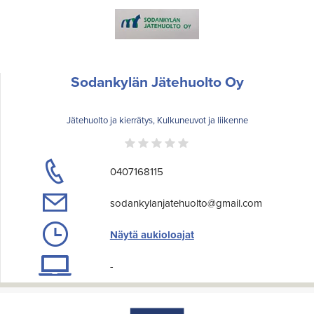
Sodankylän Jätehuolto Oy
Jätehuolto ja kierrätys, Kulkuneuvot ja liikenne
0407168115
sodankylanjatehuolto@gmail.com
Näytä aukioloajat
-