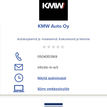
KMW Auto Oy
Autokorjaamot ja -maalaamot, Kulkuneuvot ja liikenne
0504353169
info@k-m-w.fi
Näytä aukioloajat
Siirry verkkosivuille