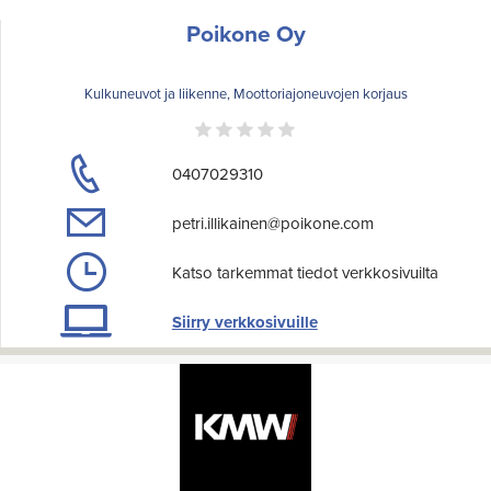
Poikone Oy
Kulkuneuvot ja liikenne, Moottoriajoneuvojen korjaus
0407029310
petri.illikainen@poikone.com
Katso tarkemmat tiedot verkkosivuilta
Siirry verkkosivuille