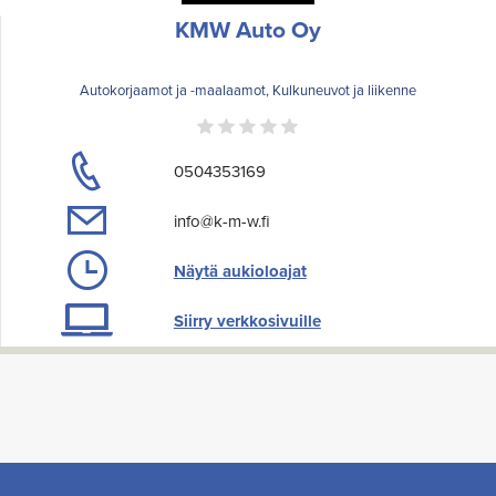
KMW Auto Oy
Autokorjaamot ja -maalaamot, Kulkuneuvot ja liikenne
0504353169
info@k-m-w.fi
Näytä aukioloajat
Siirry verkkosivuille