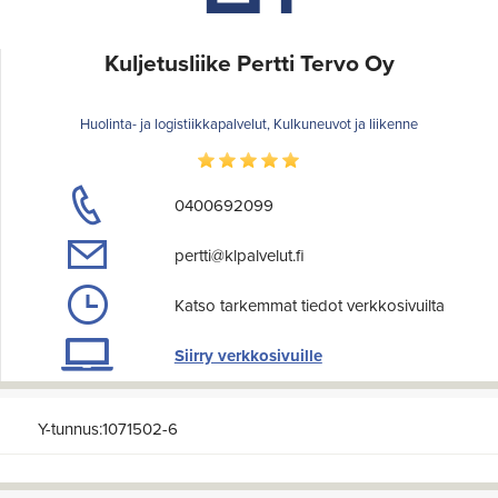
Kuljetusliike Pertti Tervo Oy
Huolinta- ja logistiikkapalvelut, Kulkuneuvot ja liikenne
0400692099
pertti@klpalvelut.fi
Katso tarkemmat tiedot verkkosivuilta
Siirry verkkosivuille
Y-tunnus:1071502-6