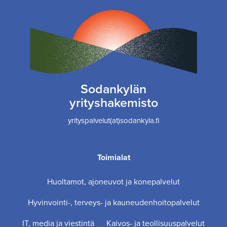
Sodankylän
yrityshakemisto
yrityspalvelut(at)sodankyla.fi
Toimialat
Huoltamot, ajoneuvot ja konepalvelut
Hyvinvointi-, terveys- ja kauneudenhoitopalvelut
IT, media ja viestintä
Kaivos- ja teollisuuspalvelut