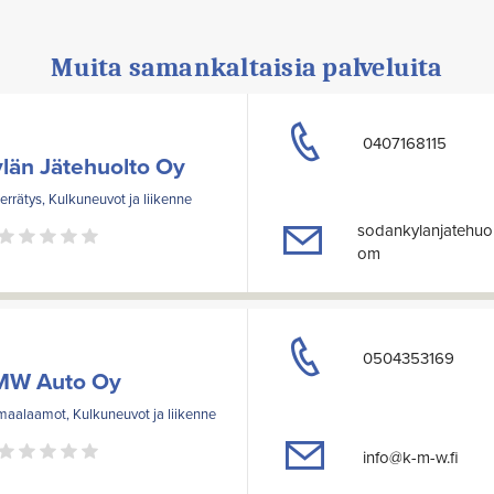
Muita samankaltaisia palveluita
0407168115
län Jätehuolto Oy
ierrätys, Kulkuneuvot ja liikenne
sodankylanjatehuo
om
0504353169
MW Auto Oy
maalaamot, Kulkuneuvot ja liikenne
info@k-m-w.fi