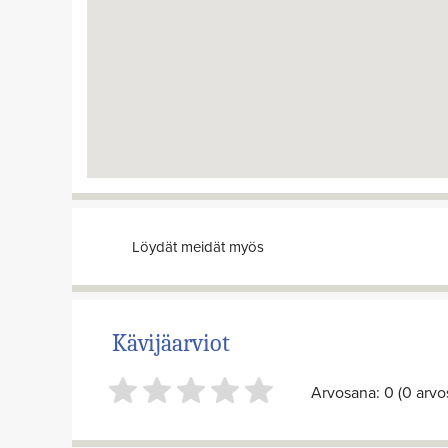
Löydät meidät myös
Kävijäarviot
Arvosana: 0 (0 arvos