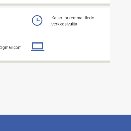
Katso tarkemmat tiedot
verkkosivuilta
y@gmail.com
-