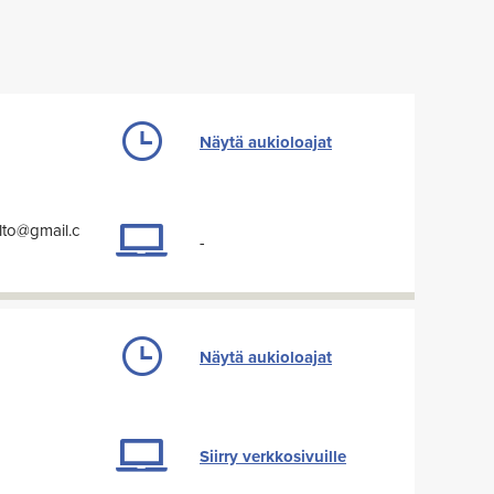
Näytä aukioloajat
lto@gmail.c
-
Näytä aukioloajat
Siirry verkkosivuille