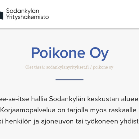
Poikone Oy
Olet tässä:
sodankylanyritykset.fi
poikone oy
e-se-itse hallia Sodankylän keskustan alue
 Korjaamopalvelua on tarjolla myös raskaalle k
i henkilön ja ajoneuvon tai työkoneen yhdis