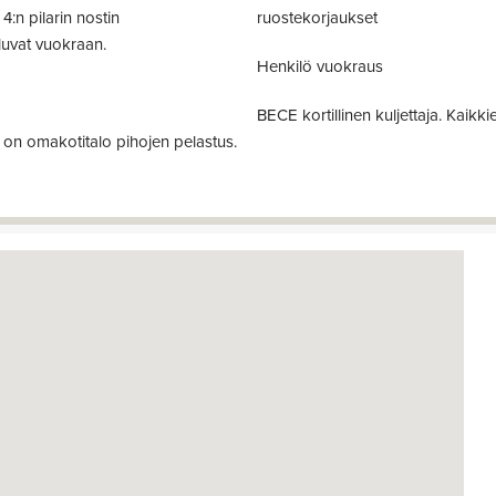
4:n pilarin nostin
ruostekorjaukset
luvat vuokraan.
Henkilö vuokraus
BECE kortillinen kuljettaja. Kaikk
on omakotitalo pihojen pelastus.