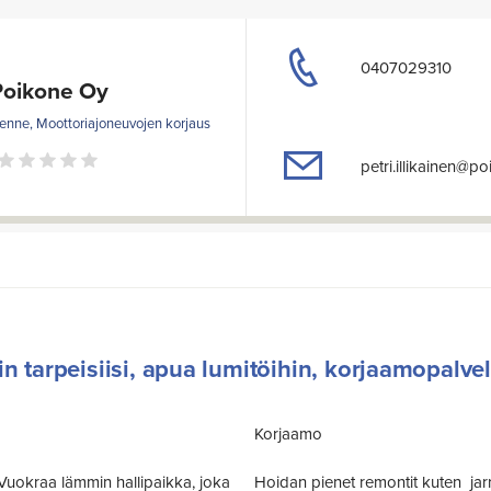
0407029310
Poikone Oy
kenne, Moottoriajoneuvojen korjaus
petri.illikainen@p
in tarpeisiisi, apua lumitöihin, korjaamopalv
Korjaamo
? Vuokraa lämmin hallipaikka, joka
Hoidan pienet remontit kuten jarr