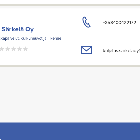
+358400422172
 Särkelä Oy
ikkapalvelut, Kulkuneuvot ja liikenne
kuljetus.sarkelao