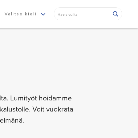
Valitse kieli
elta. Lumityöt hoidamme
alustolle. Voit vuokrata
telmänä.