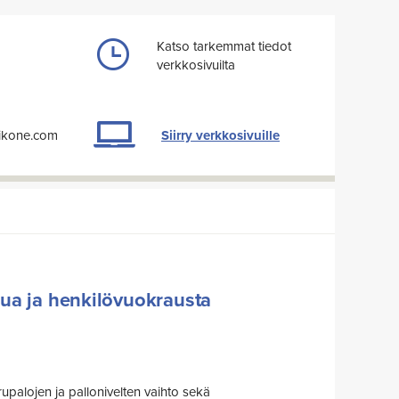
Katso tarkemmat tiedot
verkkosivuilta
Siirry verkkosivuille
oikone.com
elua ja henkilövuokrausta
upalojen ja pallonivelten vaihto sekä