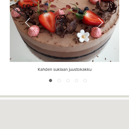
Previous
Next
Kahden suklaan juustokakku
1
2
3
4
5