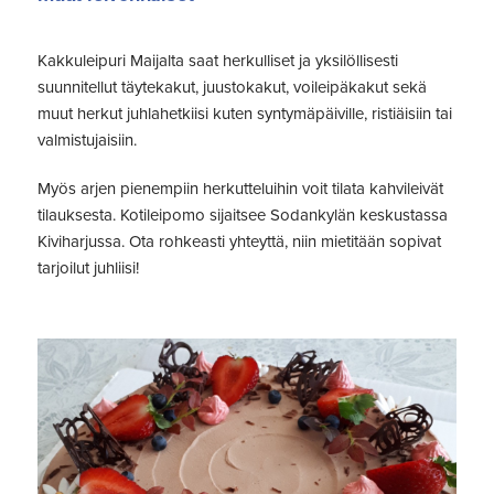
Kakkuleipuri Maijalta saat herkulliset ja yksilöllisesti
suunnitellut täytekakut, juustokakut, voileipäkakut sekä
muut herkut juhlahetkiisi kuten syntymäpäiville, ristiäisiin tai
valmistujaisiin.
Myös arjen pienempiin herkutteluihin voit tilata kahvileivät
tilauksesta. Kotileipomo sijaitsee Sodankylän keskustassa
Kiviharjussa. Ota rohkeasti yhteyttä, niin mietitään sopivat
tarjoilut juhliisi!