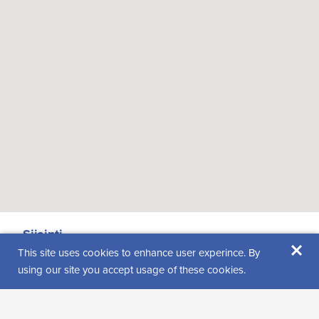
Sijainti
×
This site uses cookies to enhance user experince. By
Nulppotie 4
using our site you accept usage of these cookies.
99600 Sodankylä
Katso reittiohjeet