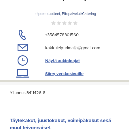
Leipomotuotteet, Pitopalvelut/Catering
+3584578301560
kakkuleipurimaija@gmail.com
Näytä aukioloajat
Siirry verkkosivuille
Y-tunnus:3411426-8
Täytekakut, juustokakut, voileipäkakut sekä
muut leivonnaiset