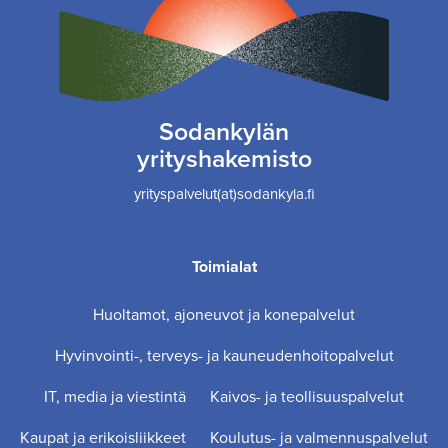
Sodankylän
yrityshakemisto
yrityspalvelut(at)sodankyla.fi
Toimialat
Huoltamot, ajoneuvot ja konepalvelut
Hyvinvointi-, terveys- ja kauneudenhoitopalvelut
IT, media ja viestintä
Kaivos- ja teollisuuspalvelut
Kaupat ja erikoisliikkeet
Koulutus- ja valmennuspalvelut