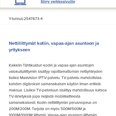
Siirry verkkosivuille
Y-tunnus:2547673-4
Nettiliittymät kotiin, vapaa-ajan asuntoon ja
yritykseen
Kaikkiin Tähtikuidun kodin ja vapaa-ajan asuntojen
valokuituliittymiin sisältyy rajoittamattoman nettiyhteyden
lisäksi Maxivision IPTV-palvelu. TV-palvelu mahdollistaa
kahden digiboksin samanaikaisen käytön ilman erillistä
maksua. Lisäksi TV-palveluun sisältyy mahdollisuus katsoa
TV-lähetyksiä jopa neljästä mobiililaitteesta
samanaikaisesti. Kodin nettiliittymän perusnopeus on
200M/200M. Tarjolla on myös 500M/500M ja
1000M/1000M liittymiä. Vapaa-ajan asunnon liittymän