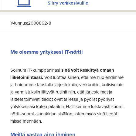
Siirry verkkosivuille
Y-tunnus:2008862-8
Me olemme yrityksesi IT-nörtti
Solinum IT-kumppaninasi
sinä voit keskittyä omaan
liiketoimintaasi.
Voit luottaa siihen, että me huolehdimme
ja hoidamme taustalla järjestelmiin, verkkoihin, kotisivuihin
ja varmistuksiin liittyvät rutiinit niin, että järjestelmät ja
laitteet toimivat, tiedot ovat tallessa ja pyörät pyörivät
yrityksessäsi kuten pitääkin. Hallitsemme loistavasti suomi-
nörtti-suomi -sanakirjan sisällön, joten myös sinä tiedät
missä mennään.
Meillä vastaa aina ihminen