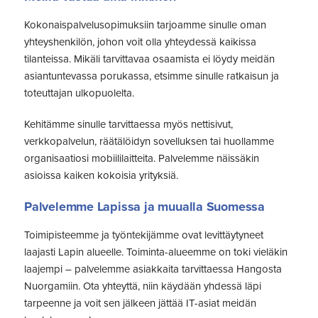
Kokonaispalvelusopimuksiin tarjoamme sinulle oman
yhteyshenkilön, johon voit olla yhteydessä kaikissa
tilanteissa. Mikäli tarvittavaa osaamista ei löydy meidän
asiantuntevassa porukassa, etsimme sinulle ratkaisun ja
toteuttajan ulkopuolelta.
Kehitämme sinulle tarvittaessa myös nettisivut,
verkkopalvelun, räätälöidyn sovelluksen tai huollamme
organisaatiosi mobiililaitteita. Palvelemme näissäkin
asioissa kaiken kokoisia yrityksiä.
Palvelemme Lapissa ja muualla Suomessa
Toimipisteemme ja työntekijämme ovat levittäytyneet
laajasti Lapin alueelle. Toiminta-alueemme on toki vieläkin
laajempi – palvelemme asiakkaita tarvittaessa Hangosta
Nuorgamiin. Ota yhteyttä, niin käydään yhdessä läpi
tarpeenne ja voit sen jälkeen jättää IT-asiat meidän