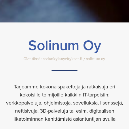
Solinum Oy
Olet tässä:
sodankylanyritykset.fi
solinum oy
Tarjoamme kokonaispaketteja ja ratkaisuja eri
kokoisille toimijoille kaikkiin IT-tarpeisiin:
verkkopalveluja, ohjelmistoja, sovelluksia, lisenssejä,
nettisivuja, 3D-palveluja tai esim. digitaalisen
liiketoiminnan kehittämistä asiantuntijan avulla.