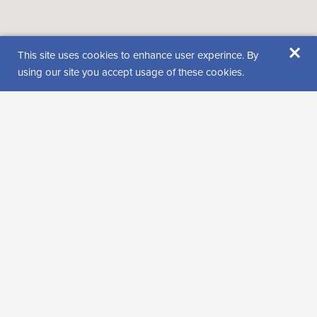
×
This site uses cookies to enhance user experince. By
using our site you accept usage of these cookies.
Sijainti
Unarintie 13
99600 Sodankylä
Katso reittiohjeet