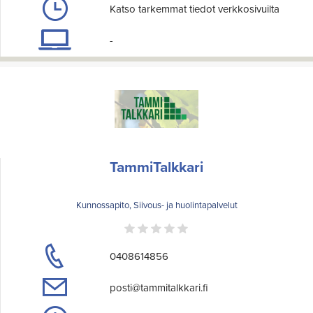
Katso tarkemmat tiedot verkkosivuilta
-
TammiTalkkari
Kunnossapito, Siivous- ja huolintapalvelut
0408614856
posti@tammitalkkari.fi