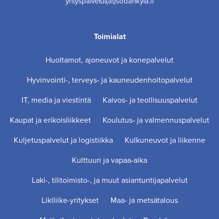
yrityspalvelut(at)sodankyla.fi
Toimialat
Huoltamot, ajoneuvot ja konepalvelut
Hyvinvointi-, terveys- ja kauneudenhoitopalvelut
IT, media ja viestintä
Kaivos- ja teollisuuspalvelut
Kaupat ja erikoisliikkeet
Koulutus- ja valmennuspalvelut
Kuljetuspalvelut ja logistiikka
Kulkuneuvot ja liikenne
Kulttuuri ja vapaa-aika
Laki-, tilitoimisto-, ja muut asiantuntijapalvelut
Likiliike-yritykset
Maa- ja metsätalous