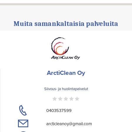
Muita samankaltaisia palveluita
ArctiClean Oy
Siivous- ja huolintapalvelut
0403537599
arcticleanoy@gmail.com