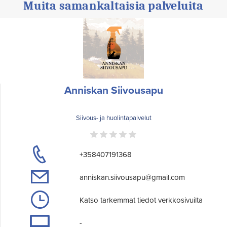
Muita samankaltaisia palveluita
Anniskan Siivousapu
Siivous- ja huolintapalvelut
+358407191368
anniskan.siivousapu@gmail.com
Katso tarkemmat tiedot verkkosivuilta
-