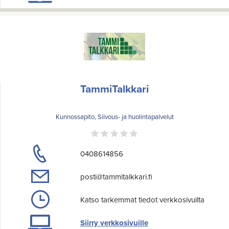
TammiTalkkari
Kunnossapito, Siivous- ja huolintapalvelut
0408614856
posti@tammitalkkari.fi
Katso tarkemmat tiedot verkkosivuilta
Siirry verkkosivuille