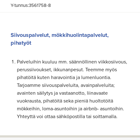
Y-tunnus:3561758-8
Siivouspalvelut, mökkihuolintapalvelut,
pihatyöt
Palveluihin kuuluu mm. säännöllinen viikkosiivous,
perussiivoukset, ikkunanpesut. Teemme myös
pihatöitä kuten haravointia ja lumenluontia.
Tarjoamme siivouspalveluita, avainpalveluita;
avainten säilytys ja vastaanotto, liinavaate
vuokrausta, pihatöitä seka pieniä huoltotöitä
mökkeihin, loma-asuntoihin ja airbnb- asuntoihin.
Yhteyttä voi ottaa sähköpostilla tai soittamalla.