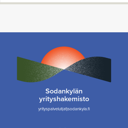
Sodankylän
yrityshakemisto
yrityspalvelut(at)sodankyla.fi