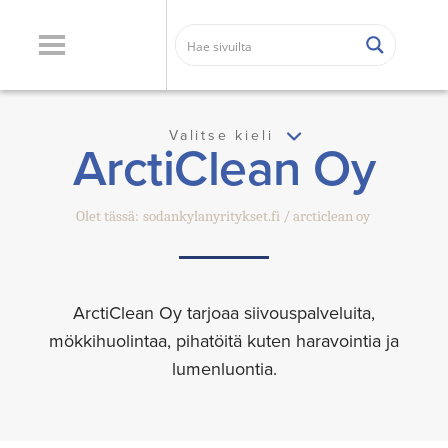
Valitse kieli
ArctiClean Oy
Olet tässä:
sodankylanyritykset.fi
arcticlean oy
ArctiClean Oy tarjoaa siivouspalveluita,
mökkihuolintaa, pihatöitä kuten haravointia ja
lumenluontia.