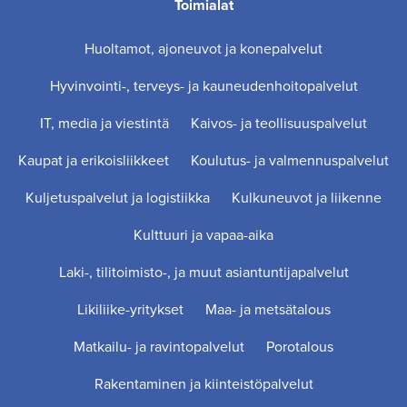
Toimialat
Huoltamot, ajoneuvot ja konepalvelut
Hyvinvointi-, terveys- ja kauneudenhoitopalvelut
IT, media ja viestintä
Kaivos- ja teollisuuspalvelut
Kaupat ja erikoisliikkeet
Koulutus- ja valmennuspalvelut
Kuljetuspalvelut ja logistiikka
Kulkuneuvot ja liikenne
Kulttuuri ja vapaa-aika
Laki-, tilitoimisto-, ja muut asiantuntijapalvelut
Likiliike-yritykset
Maa- ja metsätalous
Matkailu- ja ravintopalvelut
Porotalous
Rakentaminen ja kiinteistöpalvelut