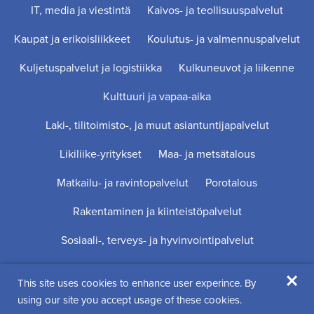
IT, media ja viestintä
Kaivos- ja teollisuuspalvelut
Kaupat ja erikoisliikkeet
Koulutus- ja valmennuspalvelut
Kuljetuspalvelut ja logistiikka
Kulkuneuvot ja liikenne
Kulttuuri ja vapaa-aika
Laki-, tilitoimisto-, ja muut asiantuntijapalvelut
Likiliike-yritykset
Maa- ja metsätalous
Matkailu- ja ravintopalvelut
Porotalous
Rakentaminen ja kiinteistöpalvelut
Sosiaali-, terveys- ja hyvinvointipalvelut
×
This site uses cookies to enhance user experince. By
Digi- ja mainostoimisto Höyry Rovaniemi ja Oulu
using our site you accept usage of these cookies.