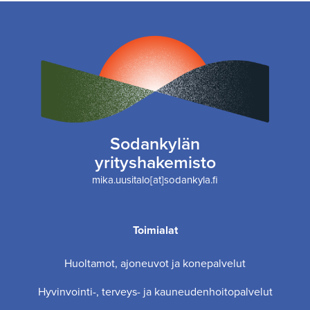
Sodankylän
yrityshakemisto
mika.uusitalo[at]sodankyla.fi
Toimialat
Huoltamot, ajoneuvot ja konepalvelut
Hyvinvointi-, terveys- ja kauneudenhoitopalvelut