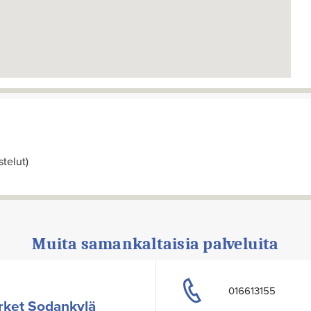
telut)
Muita samankaltaisia palveluita
016613155
rket Sodankylä