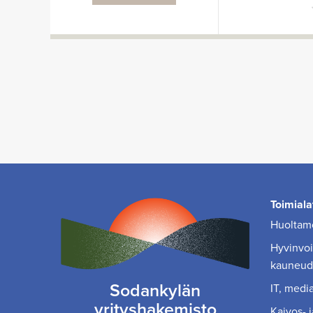
Toimiala
Huoltamo
Hyvinvoin
kauneud
Sodankylän
IT, media
yrityshakemisto
Kaivos- j