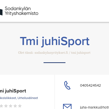
Tmi juhiSport
Olet tässä:
sodankylanyritykset.fi
tmi juhisport
0405424542
mi juhiSport
ikoisliikkeet, Urheiluvälineet
juha-markku@hotm