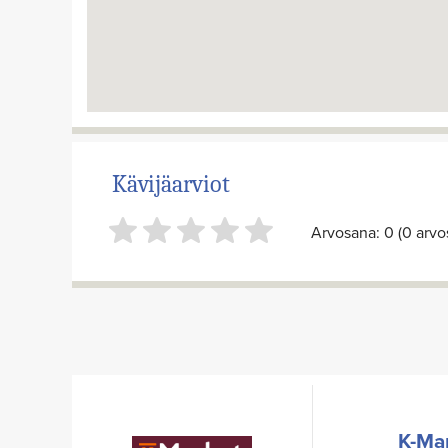
Kävijäarviot
Arvosana: 0 (0 arvos
K-Ma