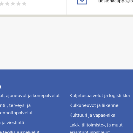
luostonkauppa@ba
t
t, ajoneuvot ja konepalvelut
Kuljetuspalvelut ja logistiikka
ti-, terveys- ja
Kulkuneuvot ja liikenne
enhoitopalvelut
Kulttuuri ja vapaa-aika
 ja viestintä
Laki-, tilitoimisto-, ja muut
a teollisuuspalvelut
asiantuntijapalvelut