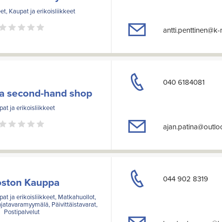
et, Kaupat ja erikoisliikkeet
antti.penttinen@k
040 6184081
na second-hand shop
at ja erikoisliikkeet
ajan.patina@outl
044 902 8319
oston Kauppa
pat ja erikoisliikkeet, Matkahuollot,
jatavaramyymälä, Päivittäistavarat,
Postipalvelut