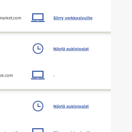
-market.com
Siirry verkkosivuille
Näytä aukioloajat
ook.com
-
Näytä aukioloajat