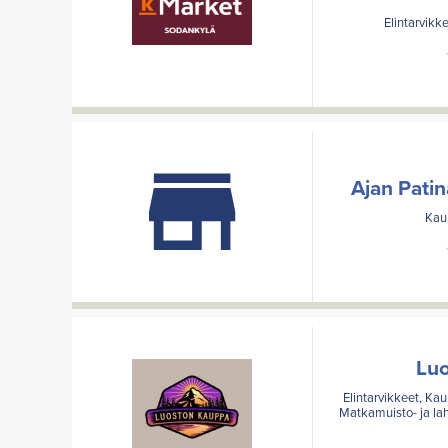
Elintarvikke
Ajan Pati
Kaup
Lu
Elintarvikkeet, Kau
Matkamuisto- ja lah