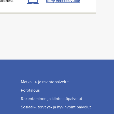
cknest.fi
Siirry verkkosivuille
Matkailu- ja ravintopalvelut
Porotalous
Rakentaminen ja kiinteistöpalvelut
Sosiaali-, terveys- ja hyvinvointipalvelut