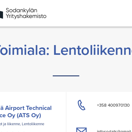
oimiala: Lentoliiken
+358 400970130
ä Airport Technical
ce Oy (ATS Oy)
 ja liikenne, Lentoliikenne
infosodats@gmail