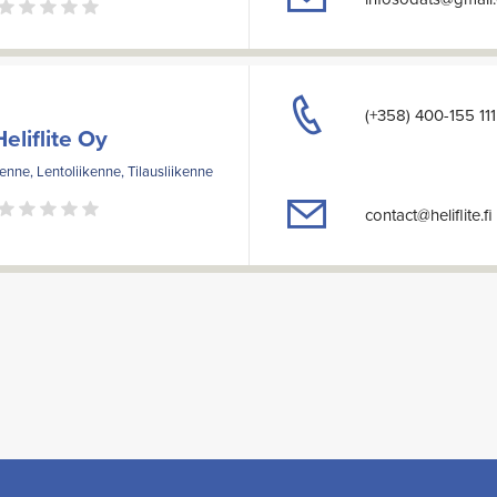
(+358) 400-155 111
Heliflite Oy
kenne, Lentoliikenne, Tilausliikenne
contact@heliflite.fi