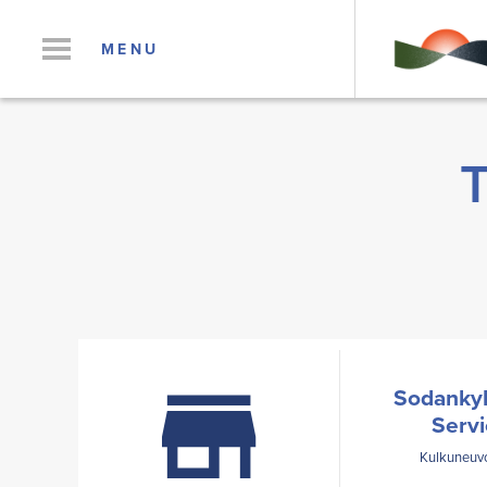
MENU
T
Sodankyl
Servi
Kulkuneuvot