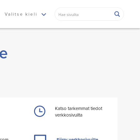
Valitse kieli
ne
Katso tarkemmat tiedot
verkkosivuilta
Siirry verkkosivuille
.com