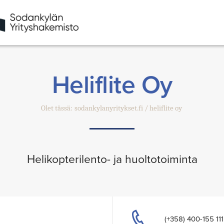
Heliflite Oy
Olet tässä:
sodankylanyritykset.fi
heliflite oy
Helikopterilento- ja huoltotoiminta
(+358) 400-155 111