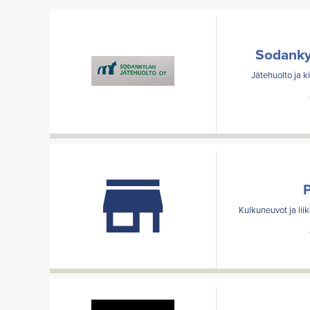
Sodanky
Jätehuolto ja k
Kulkuneuvot ja lii