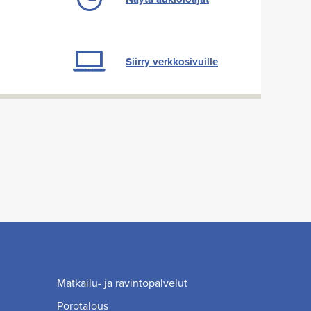
Siirry verkkosivuille
Matkailu- ja ravintopalvelut
Porotalous