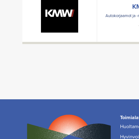
K
Autokorjaamot ja -
Toimiala
Huoltamo
Hyvinvoin