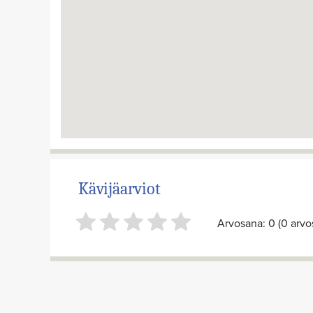
Kävijäarviot
Arvosana: 0 (0 arvos