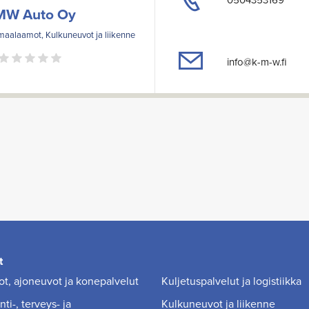
MW Auto Oy
maalaamot, Kulkuneuvot ja liikenne
info@k-m-w.fi
t
t, ajoneuvot ja konepalvelut
Kuljetuspalvelut ja logistiikka
ti-, terveys- ja
Kulkuneuvot ja liikenne