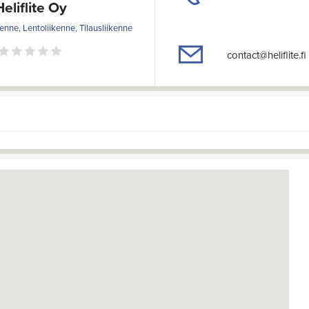
Heliflite Oy
kenne, Lentoliikenne, Tilausliikenne
contact@heliflite.fi