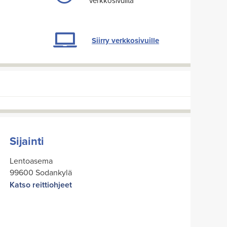
verkkosivuilta
Siirry verkkosivuille
Sijainti
Lentoasema
99600 Sodankylä
Katso reittiohjeet