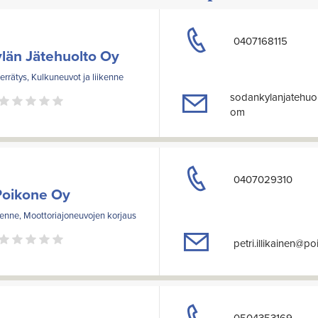
0407168115
län Jätehuolto Oy
ierrätys, Kulkuneuvot ja liikenne
sodankylanjatehuo
om
0407029310
Poikone Oy
kenne, Moottoriajoneuvojen korjaus
petri.illikainen@p
0504353169