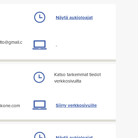
Näytä aukioloajat
lto@gmail.c
-
Katso tarkemmat tiedot
verkkosivuilta
Siirry verkkosivuille
oikone.com
Näytä aukioloajat