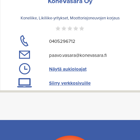
KoneVasara Oy
Koneliike, Likiliike-yritykset, Moottoriajoneuvojen korjaus
0405296712
paavo.vasara@konevasara.fi
Näytä aukioloajat
Siirry verkkosivuille