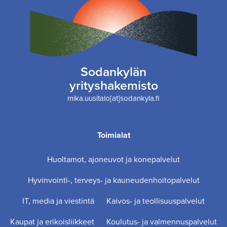
Sodankylän
yrityshakemisto
mika.uusitalo[at]sodankyla.fi
Toimialat
Huoltamot, ajoneuvot ja konepalvelut
Hyvinvointi-, terveys- ja kauneudenhoitopalvelut
IT, media ja viestintä
Kaivos- ja teollisuuspalvelut
Kaupat ja erikoisliikkeet
Koulutus- ja valmennuspalvelut