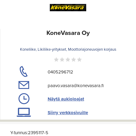
KoneVasara Oy
Koneliike, Likiliike-yritykset, Moottoriajoneuvojen korjaus
0405296712
paavo.vasara@konevasara.fi
Näytä aukioloajat
Siirry verkkosivuille
Y-tunnus:2395117-5