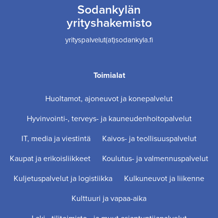
Sodankylän
yrityshakemisto
yrityspalvelut(at)sodankyla.fi
Toimialat
Huoltamot, ajoneuvot ja konepalvelut
Hyvinvointi-, terveys- ja kauneudenhoitopalvelut
IT, media ja viestintä
Kaivos- ja teollisuuspalvelut
Kaupat ja erikoisliikkeet
Koulutus- ja valmennuspalvelut
Kuljetuspalvelut ja logistiikka
Kulkuneuvot ja liikenne
Kulttuuri ja vapaa-aika
Laki-, tilitoimisto-, ja muut asiantuntijapalvelut