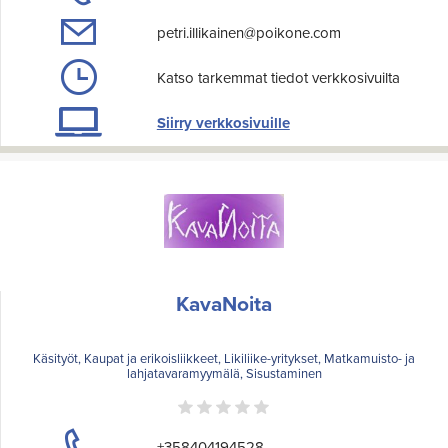
petri.illikainen@poikone.com
Katso tarkemmat tiedot verkkosivuilta
Siirry verkkosivuille
KavaNoita
Käsityöt, Kaupat ja erikoisliikkeet, Likiliike-yritykset, Matkamuisto- ja
lahjatavaramyymälä, Sisustaminen
+358404194528