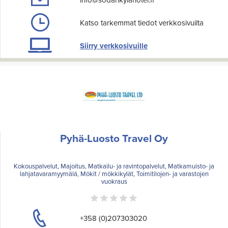
info@sodankylahotel.fi
Katso tarkemmat tiedot verkkosivuilta
Siirry verkkosivuille
Pyhä-Luosto Travel Oy
Kokouspalvelut, Majoitus, Matkailu- ja ravintopalvelut, Matkamuisto- ja
lahjatavaramyymälä, Mökit / mökkikylät, Toimitilojen- ja varastojen
vuokraus
+358 (0)207303020