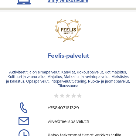
Siirry verkkosivuille
Feelis-palvelut
Aktiviteetit ja ohjelmapalvelut, Kahvilat, Kokouspalvelut, Kotimajoitus,
Kulttuuri ja vapaa-aika, Majoitus, Matkailu- ja ravintopalvelut, Metsästys
ja kalastus, Opaspalvelut, Pitopalvelut/Catering, Ruoka- ja juomapalvelut,
Tilaussauna
+358407161329
virve@feelispalvelut.fi
Katso tarkemmat tiedot verkkosivuilta