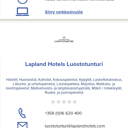
Siirry verkkosivuille
Lapland Hotels Luostotunturi
Hotellit, Huoneistot, Kahvilat, Kokouspalvelut, Kylpylät, Laskettelukeskus,
Liikunta- ja urheilupalvelut, Lounaspaikka, Majoitus, Matkailu- ja
ravintopalvelut, Matkamuisto- ja lahjatavaramyymälä, Mökit / mökkikylät,
Ruoka- ja juomapalvelut
+358 (0)16 620 400
luostotunturi@laplandhotels.com