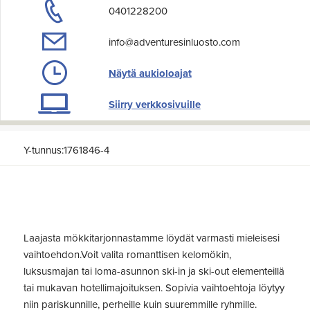
0401228200
info@adventuresinluosto.com
Näytä aukioloajat
Siirry verkkosivuille
Y-tunnus:1761846-4
Laajasta mökkitarjonnastamme löydät varmasti mieleisesi
vaihtoehdon.Voit valita romanttisen kelomökin,
luksusmajan tai loma-asunnon ski-in ja ski-out elementeillä
tai mukavan hotellimajoituksen. Sopivia vaihtoehtoja löytyy
niin pariskunnille, perheille kuin suuremmille ryhmille.