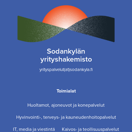
Sodankylän
yrityshakemisto
yrityspalvelut(at)sodankyla.fi
Toimialat
Huoltamot, ajoneuvot ja konepalvelut
Hyvinvointi-, terveys- ja kauneudenhoitopalvelut
IT, media ja viestintä
Kaivos- ja teollisuuspalvelut