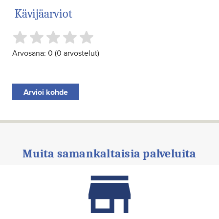
Kävijäarviot
Arvosana: 0 (0 arvostelut)
Arvioi kohde
Muita samankaltaisia palveluita