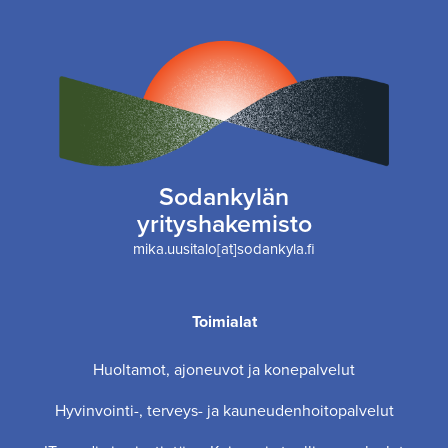
Sodankylän
yrityshakemisto
mika.uusitalo[at]sodankyla.fi
Toimialat
Huoltamot, ajoneuvot ja konepalvelut
Hyvinvointi-, terveys- ja kauneudenhoitopalvelut