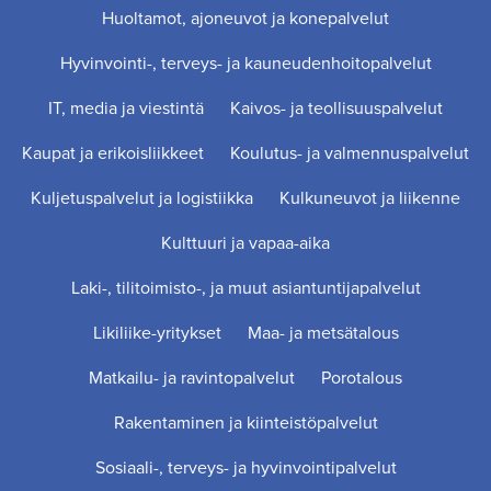
Huoltamot, ajoneuvot ja konepalvelut
Hyvinvointi-, terveys- ja kauneudenhoitopalvelut
IT, media ja viestintä
Kaivos- ja teollisuuspalvelut
Kaupat ja erikoisliikkeet
Koulutus- ja valmennuspalvelut
Kuljetuspalvelut ja logistiikka
Kulkuneuvot ja liikenne
Kulttuuri ja vapaa-aika
Laki-, tilitoimisto-, ja muut asiantuntijapalvelut
Likiliike-yritykset
Maa- ja metsätalous
Matkailu- ja ravintopalvelut
Porotalous
Rakentaminen ja kiinteistöpalvelut
Sosiaali-, terveys- ja hyvinvointipalvelut