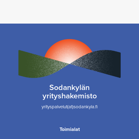
Sodankylän
yrityshakemisto
yrityspalvelut(at)sodankyla.fi
Toimialat