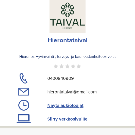
Hierontataival
Hieronta, Hyvinvointi-, terveys- ja kauneudenhoitopalvelut
0400840909
hierontataival@gmail.com
Näytä aukioloajat
Siirry verkkosivuille