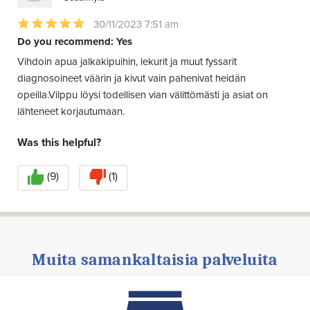
30/11/2023 7:51 am
Do you recommend: Yes
Vihdoin apua jalkakipuihin, lekurit ja muut fyssarit
diagnosoineet väärin ja kivut vain pahenivat heidän
opeilla.Vilppu löysi todellisen vian välittömästi ja asiat on
lähteneet korjautumaan.
Was this helpful?
(
9
)
(
1
)
Muita samankaltaisia palveluita