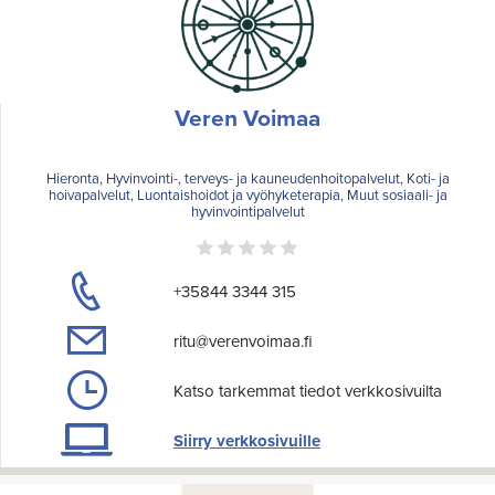
Veren Voimaa
Hieronta, Hyvinvointi-, terveys- ja kauneudenhoitopalvelut, Koti- ja
hoivapalvelut, Luontaishoidot ja vyöhyketerapia, Muut sosiaali- ja
hyvinvointipalvelut
+35844 3344 315
ritu@verenvoimaa.fi
Katso tarkemmat tiedot verkkosivuilta
Siirry verkkosivuille