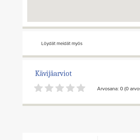
Löydät meidät myös
Kävijäarviot
Arvosana: 0 (0 arvos