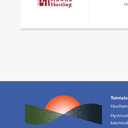
Hu
Toimiala
Huoltamo
Hyvinvoin
kauneud