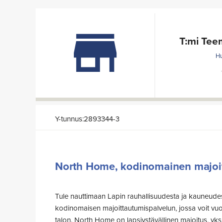
T:mi Tee
Hu
Y-tunnus:2893344-3
North Home, kodinomainen majoit
Tule nauttimaan Lapin rauhallisuudesta ja kauneude
valosaasteita ja opi kuvamaan revontulia ammattilais
kodinomaisen majoittautumispalvelun, jossa voit vuo
lomaasi erilaisilla elämyspaketeilla; pilkkiretki, luont
talon. North Home on lapsiystävällinen majoitus, y
ja kanoottiretki. Tarjoamme asiakkaalle yksilökoh