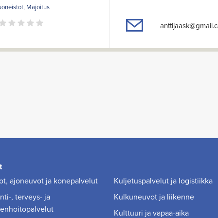
oneistot, Majoitus
anttijaask@gmail.
t
t, ajoneuvot ja konepalvelut
Kuljetuspalvelut ja logistiikka
ti-, terveys- ja
Kulkuneuvot ja liikenne
enhoitopalvelut
Kulttuuri ja vapaa-aika