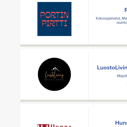
P
Kokouspalvelut, Maa
ravint
LuostoLivi
Majoit
Hun