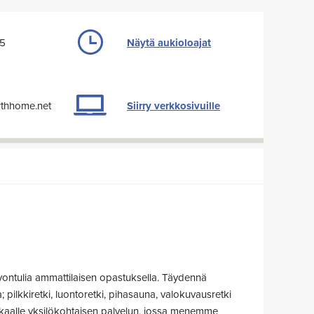
45
Näytä aukioloajat
thhome.net
Siirry verkkosivuille