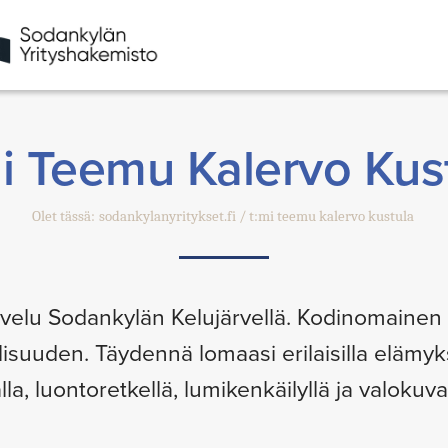
i Teemu Kalervo Kus
Olet tässä:
sodankylanyritykset.fi
t:mi teemu kalervo kustula
lvelu Sodankylän Kelujärvellä. Kodinomainen
suuden. Täydennä lomaasi erilaisilla elämyksil
la, luontoretkellä, lumikenkäilyllä ja valokuva