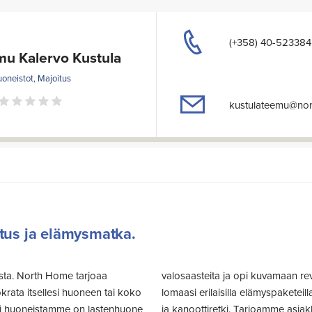
(+358) 40-52338
mu Kalervo Kustula
oneistot, Majoitus
kustulateemu@nor
us ja elämysmatka.
sta. North Home tarjoaa
en opastuksella. Täydennä
krata itsellesi huoneen tai koko
oretki, pihasauna, valokuvausretki
ksi huoneistamme on lastenhuone
taisen palvelun, jossa menemme