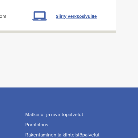
com
Siirry verkkosivuille
Matkailu- ja ravintopalvelut
Porotalous
Rakentaminen ja kiinteistöpalvelut