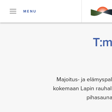
MENU
T:m
Majoitus- ja elämyspa
kokemaan Lapin rauhalli
pihasaunal