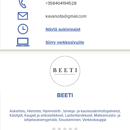
+358404194528
kavanoita@gmail.com
Näytä aukioloajat
Siirry verkkosivuille
BEETI
Askartelu, Hieronta, Hyvinvointi-, terveys- ja kauneudenhoitopalvelut,
Käsityöt, Kaupat ja erikoisliikkeet, Lastentarvikkeet, Matkamuisto- ja
lahjatavaramyymälä, Sisustaminen, Verkkokauppa