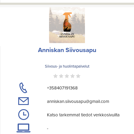
Anniskan Siivousapu
Siivous- ja huolintapalvelut
+358407191368
anniskan.siivousapu@gmail.com
Katso tarkemmat tiedot verkkosivuilta
-