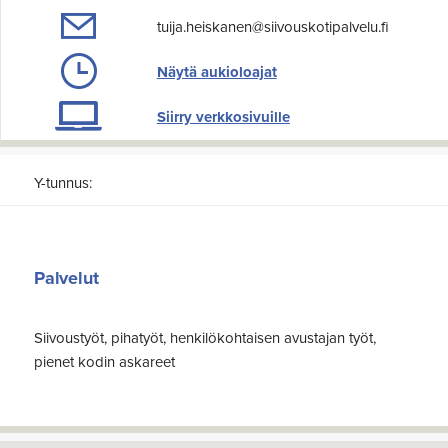
tuija.heiskanen@siivouskotipalvelu.fi
Näytä aukioloajat
Siirry verkkosivuille
Y-tunnus:
Palvelut
Siivoustyöt, pihatyöt, henkilökohtaisen avustajan työt,
pienet kodin askareet