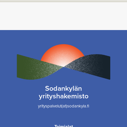
Sodankylän
yrityshakemisto
yrityspalvelut(at)sodankyla.fi
Toimialat