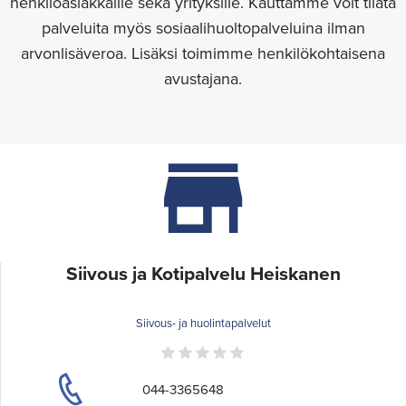
henkilöasiakkaille sekä yrityksille. Kauttamme voit tilata
palveluita myös sosiaalihuoltopalveluina ilman
arvonlisäveroa. Lisäksi toimimme henkilökohtaisena
avustajana.
Siivous ja Kotipalvelu Heiskanen
Siivous- ja huolintapalvelut
044-3365648