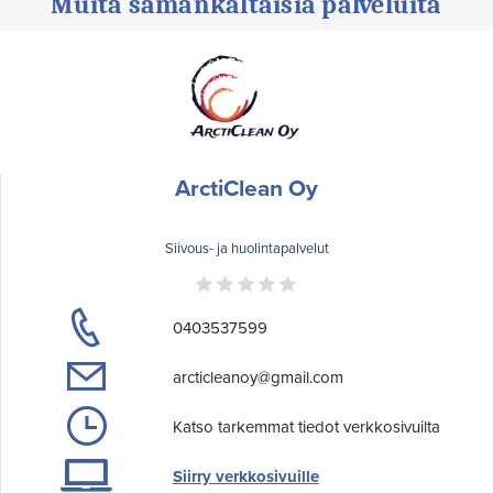
Muita samankaltaisia palveluita
ArctiClean Oy
Siivous- ja huolintapalvelut
0403537599
arcticleanoy@gmail.com
Katso tarkemmat tiedot verkkosivuilta
Siirry verkkosivuille