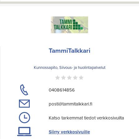
TammiTalkkari
Kunnossapito, Siivous- ja huolintapalvelut
0408614856
posti@tammitalkkari.fi
Katso tarkemmat tiedot verkkosivuilta
Siirry verkkosivuille