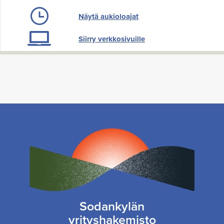
Näytä aukioloajat
Siirry verkkosivuille
Sodankylän
yrityshakemisto