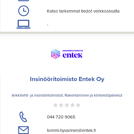
Katso tarkemmat tiedot verkkosivuilta
-
Insinööritoimisto Entek Oy
Arkkitehti- ja insinööritoimistot, Rakentaminen ja kiinteistöpalvelut
044 720 9065
tommi.hyvarinen@entek.fi