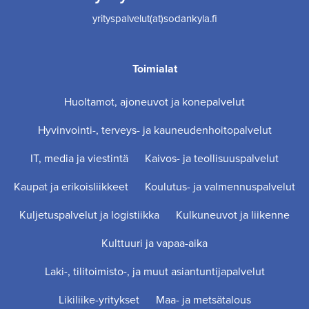
yrityspalvelut(at)sodankyla.fi
Toimialat
Huoltamot, ajoneuvot ja konepalvelut
Hyvinvointi-, terveys- ja kauneudenhoitopalvelut
IT, media ja viestintä
Kaivos- ja teollisuuspalvelut
Kaupat ja erikoisliikkeet
Koulutus- ja valmennuspalvelut
Kuljetuspalvelut ja logistiikka
Kulkuneuvot ja liikenne
Kulttuuri ja vapaa-aika
Laki-, tilitoimisto-, ja muut asiantuntijapalvelut
Likiliike-yritykset
Maa- ja metsätalous