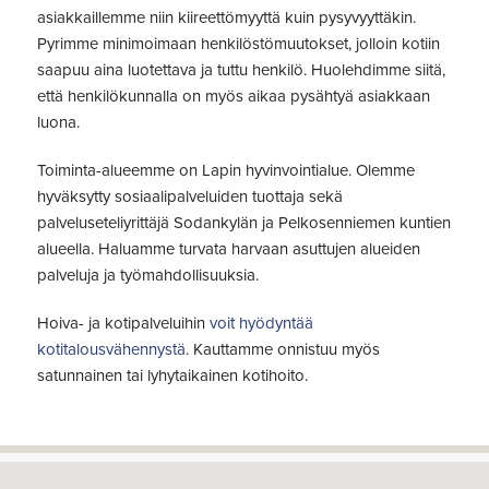
asiakkaillemme niin kiireettömyyttä kuin pysyvyyttäkin.
Pyrimme minimoimaan henkilöstömuutokset, jolloin kotiin
saapuu aina luotettava ja tuttu henkilö. Huolehdimme siitä,
että henkilökunnalla on myös aikaa pysähtyä asiakkaan
luona.
Toiminta-alueemme on Lapin hyvinvointialue. Olemme
hyväksytty sosiaalipalveluiden tuottaja sekä
palveluseteliyrittäjä Sodankylän ja Pelkosenniemen kuntien
alueella. Haluamme turvata harvaan asuttujen alueiden
palveluja ja työmahdollisuuksia.
Hoiva- ja kotipalveluihin
voit hyödyntää
kotitalousvähennystä
. Kauttamme onnistuu myös
satunnainen tai lyhytaikainen kotihoito.