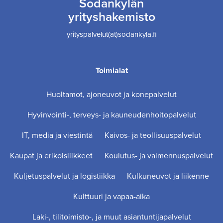
Sodankylän
yrityshakemisto
yrityspalvelut(at)sodankyla.fi
Toimialat
Huoltamot, ajoneuvot ja konepalvelut
Hyvinvointi-, terveys- ja kauneudenhoitopalvelut
IT, media ja viestintä
Kaivos- ja teollisuuspalvelut
Kaupat ja erikoisliikkeet
Koulutus- ja valmennuspalvelut
Kuljetuspalvelut ja logistiikka
Kulkuneuvot ja liikenne
Kulttuuri ja vapaa-aika
Laki-, tilitoimisto-, ja muut asiantuntijapalvelut