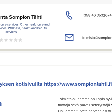
+358 40 3532074
nta Sompion Tähti
care services, Other healthcare and
vices, Wellness, health and beauty
services
toimisto@sompionta
tyksen kotisivuilta https://www.sompiontahti.fi
Toiminta-alueemme on Lapin hyvin
a
tuottaja sekä palveluseteliyrittä
Haluamme turvata harvaan asuttuj