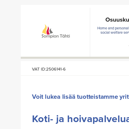
Osuusku
Home and personal 
social welfare ser
VAT ID:2506141-6
Voit lukea lisää tuotteistamme yri
Koti- ja hoivapalvelu