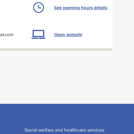
See opening hours details
ail.com
Open website
Social welfare and healthcare services