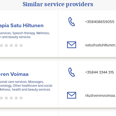
Similar service providers
+358408659055
pia Satu Hiltunen
services, Speech therapy, Wellness,
h and beauty services
satu@satuhiltunen.
+35844 3344 315
ren Voimaa
onal care services, Massages,
exology, Other healthcare and social
ellness, health and beauty services
ritu@verenvoimaa.