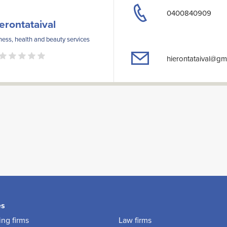
0400840909
erontataival
ess, health and beauty services
hierontataival@gm
es
ng firms
Law firms