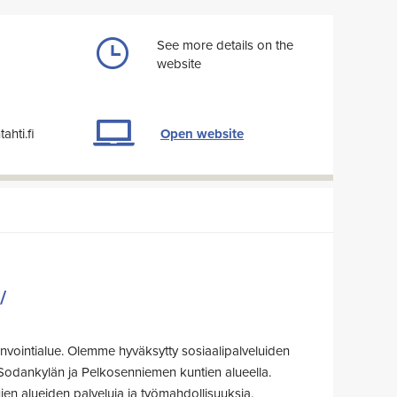
See more details on the
website
hti.fi
Open website
/
vointialue. Olemme hyväksytty sosiaalipalveluiden
jä Sodankylän ja Pelkosenniemen kuntien alueella.
en alueiden palveluja ja työmahdollisuuksia.