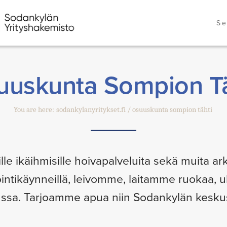
Se
uuskunta Sompion Tä
You are here:
sodankylanyritykset.fi
osuuskunta sompion tähti
e ikäihmisille hoivapalveluita sekä muita ark
intikäynneillä, leivomme, laitamme ruokaa, 
ssa. Tarjoamme apua niin Sodankylän keskusta