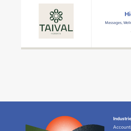
Hi
Massages, Welln
Industri
Accounti