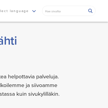
lect language
hti
ea helpottavia palveluja.
ulkoilemme ja siivoamme
ssa kuin sivukylilläkin.