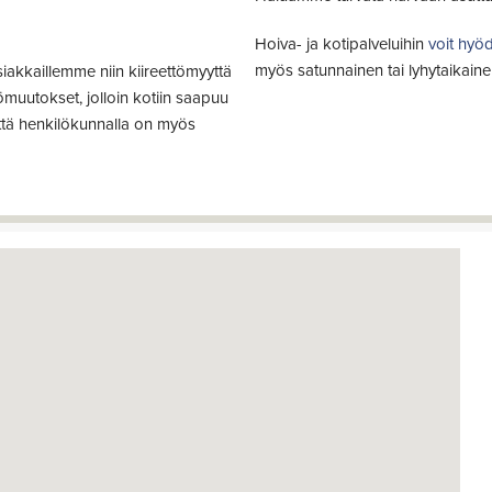
Hoiva- ja kotipalveluihin
voit hyö
myös satunnainen tai lyhytaikaine
siakkaillemme niin kiireettömyyttä
muutokset, jolloin kotiin saapuu
että henkilökunnalla on myös