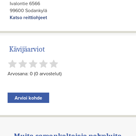
Ivalontie 6566
99600 Sodankylä
Katso reittiohjeet
Kävijäarviot
Arvosana: 0 (0 arvostelut)
Arvioi kohde
Muita samankaltaisia palveluita