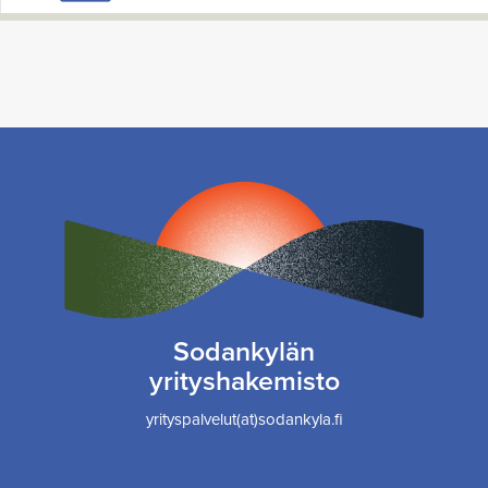
Sodankylän
yrityshakemisto
yrityspalvelut(at)sodankyla.fi