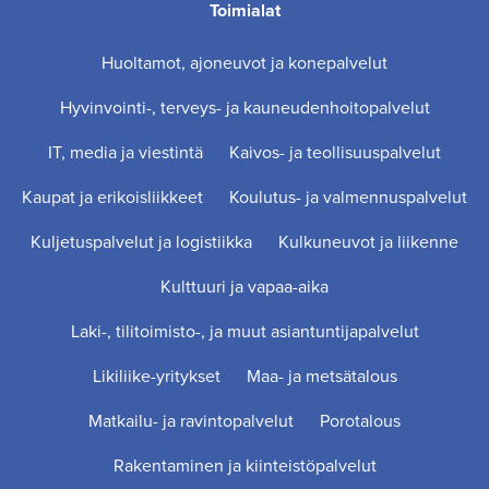
Toimialat
Huoltamot, ajoneuvot ja konepalvelut
Hyvinvointi-, terveys- ja kauneudenhoitopalvelut
IT, media ja viestintä
Kaivos- ja teollisuuspalvelut
Kaupat ja erikoisliikkeet
Koulutus- ja valmennuspalvelut
Kuljetuspalvelut ja logistiikka
Kulkuneuvot ja liikenne
Kulttuuri ja vapaa-aika
Laki-, tilitoimisto-, ja muut asiantuntijapalvelut
Likiliike-yritykset
Maa- ja metsätalous
Matkailu- ja ravintopalvelut
Porotalous
Rakentaminen ja kiinteistöpalvelut