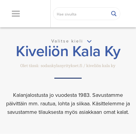
Valitse kieli
Kiveliön Kala Ky
Olet tässä:
sodankylanyritykset.fi
kiveliön kala ky
Kalanjalostusta jo vuodesta 1983. Savustamme
päivittäin mm. rautua, lohta ja siikaa. Käsittelemme ja
savustamme tilauksesta myös asiakkaan omat kalat.