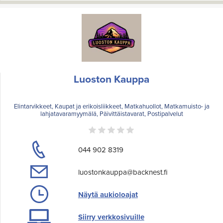
Luoston Kauppa
Elintarvikkeet, Kaupat ja erikoisliikkeet, Matkahuollot, Matkamuisto- ja
lahjatavaramyymälä, Päivittäistavarat, Postipalvelut
044 902 8319
luostonkauppa@backnest.fi
Näytä aukioloajat
Siirry verkkosivuille