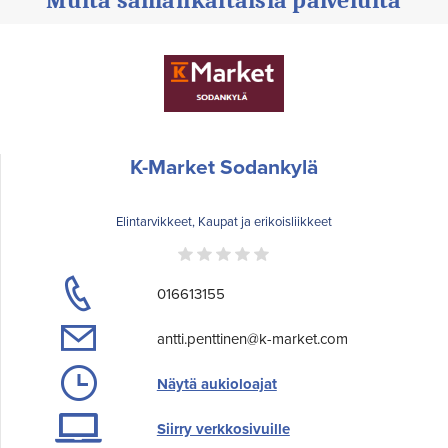
K-Market Sodankylä
Elintarvikkeet, Kaupat ja erikoisliikkeet
016613155
antti.penttinen@k-market.com
Näytä aukioloajat
Siirry verkkosivuille