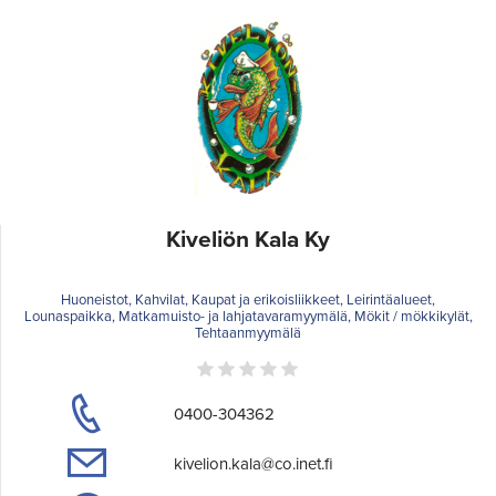
Kiveliön Kala Ky
Huoneistot, Kahvilat, Kaupat ja erikoisliikkeet, Leirintäalueet,
Lounaspaikka, Matkamuisto- ja lahjatavaramyymälä, Mökit / mökkikylät,
Tehtaanmyymälä
0400-304362
kivelion.kala@co.inet.fi