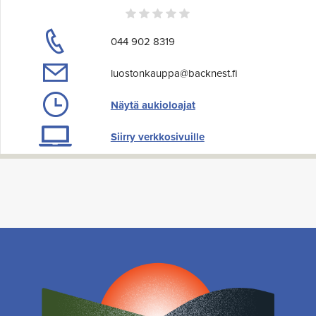
044 902 8319
luostonkauppa@backnest.fi
Näytä aukioloajat
Siirry verkkosivuille