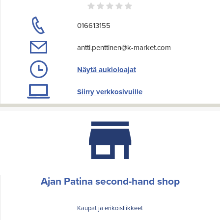
016613155
antti.penttinen@k-market.com
Näytä aukioloajat
Siirry verkkosivuille
Ajan Patina second-hand shop
Kaupat ja erikoisliikkeet