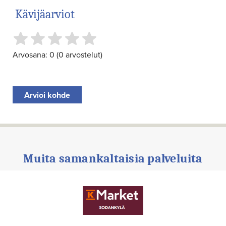
Kävijäarviot
Arvosana: 0 (0 arvostelut)
Arvioi kohde
Muita samankaltaisia palveluita