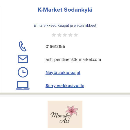
K-Market Sodankylä
Elintarvikkeet, Kaupat ja erikoisliikkeet
016613155
antti.penttinen@k-market.com
Näytä aukioloajat
Siirry verkkosivuille