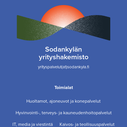
Sodankylän
yrityshakemisto
yrityspalvelut(at)sodankyla.fi
Toimialat
Huoltamot, ajoneuvot ja konepalvelut
Hyvinvointi-, terveys- ja kauneudenhoitopalvelut
IT, media ja viestintä
Kaivos- ja teollisuuspalvelut