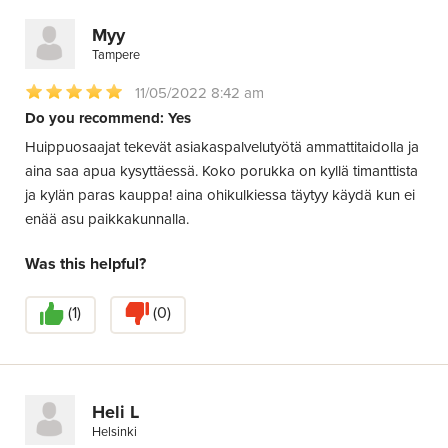
Myy
Tampere
11/05/2022 8:42 am
Do you recommend: Yes
Huippuosaajat tekevät asiakaspalvelutyötä ammattitaidolla ja
aina saa apua kysyttäessä. Koko porukka on kyllä timanttista
ja kylän paras kauppa! aina ohikulkiessa täytyy käydä kun ei
enää asu paikkakunnalla.
Was this helpful?
(
1
)
(
0
)
Heli L
Helsinki