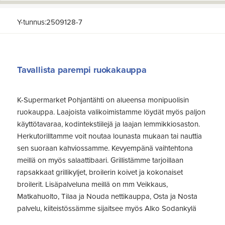
Y-tunnus:2509128-7
Tavallista parempi ruokakauppa
K-Supermarket Pohjantähti on alueensa monipuolisin
ruokauppa. Laajoista valikoimistamme löydät myös paljon
käyttötavaraa, kodintekstiilejä ja laajan lemmikkiosaston.
Herkutorilltamme voit noutaa lounasta mukaan tai nauttia
sen suoraan kahviossamme. Kevyempänä vaihtehtona
meillä on myös salaattibaari. Grillistämme tarjoillaan
rapsakkaat grillikyljet, broilerin koivet ja kokonaiset
broilerit. Lisäpalveluna meillä on mm Veikkaus,
Matkahuolto, Tilaa ja Nouda nettikauppa, Osta ja Nosta
palvelu, kiiteistössämme sijaitsee myös Alko Sodankylä