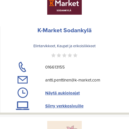
K-Market Sodankylä
Elintarvikkeet, Kaupat ja erikoisliikkeet
016613155
antti.penttinen@k-market.com
Näytä aukioloajat
Siirry verkkosivuille