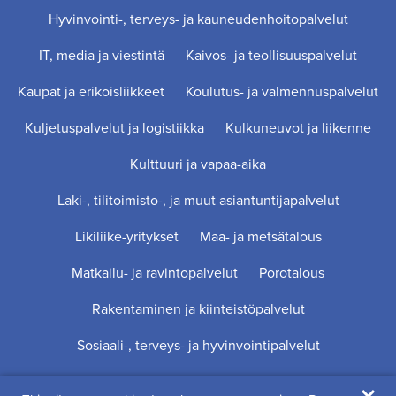
Hyvinvointi-, terveys- ja kauneudenhoitopalvelut
IT, media ja viestintä
Kaivos- ja teollisuuspalvelut
Kaupat ja erikoisliikkeet
Koulutus- ja valmennuspalvelut
Kuljetuspalvelut ja logistiikka
Kulkuneuvot ja liikenne
Kulttuuri ja vapaa-aika
Laki-, tilitoimisto-, ja muut asiantuntijapalvelut
Likiliike-yritykset
Maa- ja metsätalous
Matkailu- ja ravintopalvelut
Porotalous
Rakentaminen ja kiinteistöpalvelut
Sosiaali-, terveys- ja hyvinvointipalvelut
Digi- ja mainostoimisto Höyry Rovaniemi ja Oulu