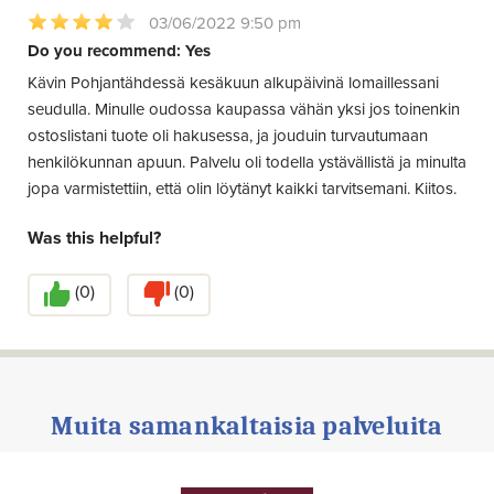
03/06/2022 9:50 pm
Do you recommend: Yes
Kävin Pohjantähdessä kesäkuun alkupäivinä lomaillessani
seudulla. Minulle oudossa kaupassa vähän yksi jos toinenkin
ostoslistani tuote oli hakusessa, ja jouduin turvautumaan
henkilökunnan apuun. Palvelu oli todella ystävällistä ja minulta
jopa varmistettiin, että olin löytänyt kaikki tarvitsemani. Kiitos.
Was this helpful?
(
0
)
(
0
)
Muita samankaltaisia palveluita