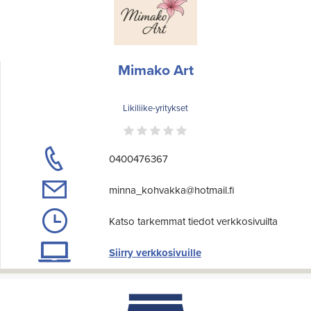
Mimako Art
Likiliike-yritykset
0400476367
minna_kohvakka@hotmail.fi
Katso tarkemmat tiedot verkkosivuilta
Siirry verkkosivuille