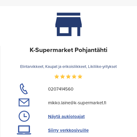
K-Supermarket Pohjantähti
Elintarvikkeet, Kaupat ja erikoisliikkeet, Likiliike-yritykset
0207414560
mikko.laine@k-supermarket.fi
Näytä aukioloajat
Siirry verkkosivuille