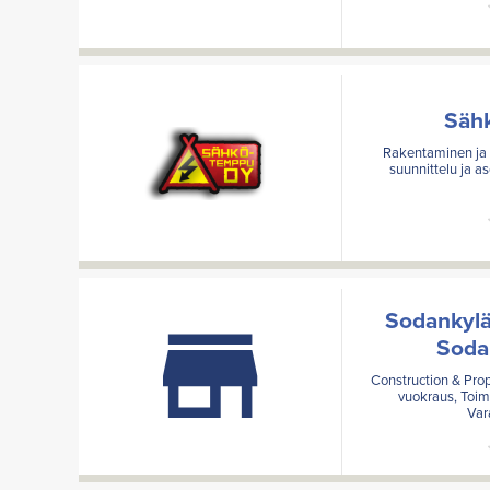
Säh
Rakentaminen ja 
suunnittelu ja as
Sodankylän
Soda
Construction & Prop
vuokraus, Toimi
Var