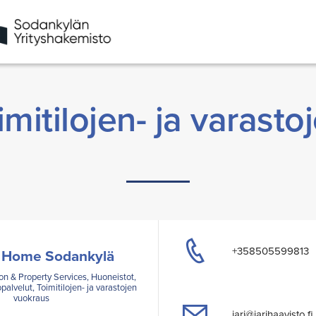
imitilojen- ja varast
+358505599813
y Home Sodankylä
on & Property Services, Huoneistot,
palvelut, Toimitilojen- ja varastojen
vuokraus
jari@jarihaavisto.fi