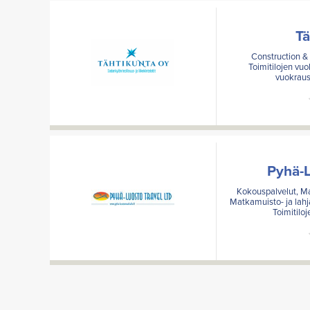
Tä
Construction & 
Toimitilojen vuo
vuokraus
Pyhä-L
Kokouspalvelut, Maj
Matkamuisto- ja lah
Toimitilo