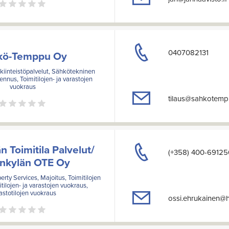
0407082131
kö-Temppu Oy
kiinteistöpalvelut, Sähkötekninen
ennus, Toimitilojen- ja varastojen
vuokraus
tilaus@sahkotempp
 Toimitila Palvelut/
(+358) 400-69125
nkylän OTE Oy
erty Services, Majoitus, Toimitilojen
tilojen- ja varastojen vuokraus,
astotilojen vuokraus
ossi.ehrukainen@