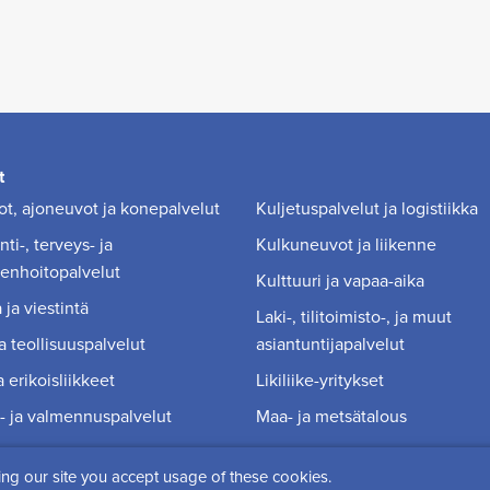
t
t, ajoneuvot ja konepalvelut
Kuljetuspalvelut ja logistiikka
ti-, terveys- ja
Kulkuneuvot ja liikenne
enhoitopalvelut
Kulttuuri ja vapaa-aika
 ja viestintä
Laki-, tilitoimisto-, ja muut
a teollisuuspalvelut
asiantuntijapalvelut
 erikoisliikkeet
Likiliike-yritykset
- ja valmennuspalvelut
Maa- ja metsätalous
ing our site you accept usage of these cookies.