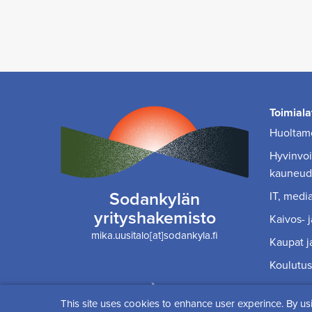
Toimiala
Huoltamo
Hyvinvoin
kauneud
Sodankylän
IT, media
yrityshakemisto
Kaivos- j
mika.uusitalo[at]sodankyla.fi
Kaupat ja
Koulutus
Digi- ja mainostoimisto Höyry Rovaniemi ja Oulu
This site uses cookies to enhance user experince. By us