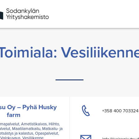
Toimiala: Vesiliikenn
su Oy – Pyhä Husky
+358 400 703324
farm
elmapalvelut, Ametistikaivos, Hiihto,
alvelut, Maatilamatkailu, Matkailu- ja
etsästys ja kalastus, Opaspalvelut,
, Valokuvaus, Vesiliikenne