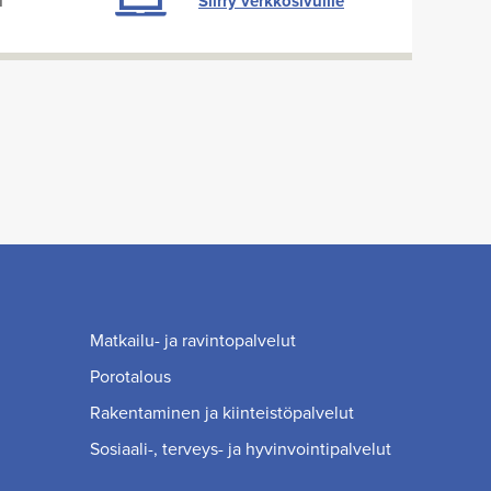
i
Siirry verkkosivuille
Matkailu- ja ravintopalvelut
Porotalous
Rakentaminen ja kiinteistöpalvelut
Sosiaali-, terveys- ja hyvinvointipalvelut