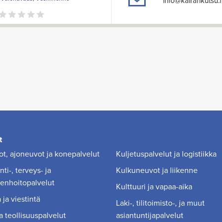
info@kairankutsu.f
t
t, ajoneuvot ja konepalvelut
Kuljetuspalvelut ja logistiikka
ti-, terveys- ja
Kulkuneuvot ja liikenne
enhoitopalvelut
Kulttuuri ja vapaa-aika
 ja viestintä
Laki-, tilitoimisto-, ja muut
a teollisuuspalvelut
asiantuntijapalvelut