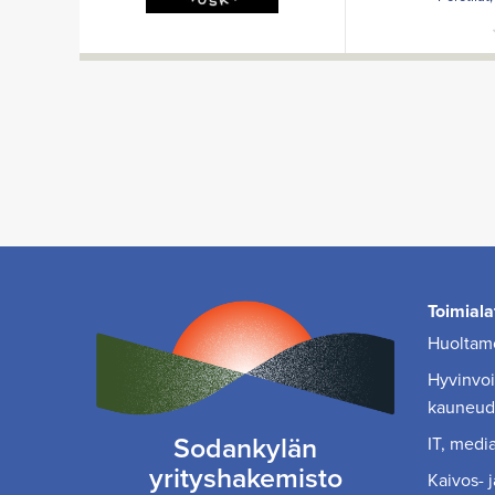
Toimiala
Huoltamo
Hyvinvoin
kauneud
Sodankylän
IT, media
yrityshakemisto
Kaivos- j