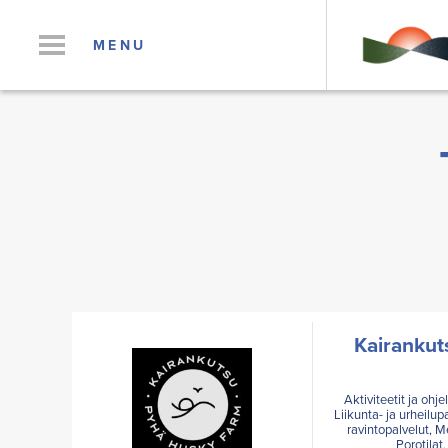
MENU
Kairankut
Aktiviteetit ja ohj
Liikunta- ja urheilup
ravintopalvelut, M
Porotilat