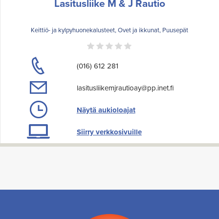
Lasitusliike M & J Rautio
Keittiö- ja kylpyhuonekalusteet, Ovet ja ikkunat, Puusepät
(016) 612 281
lasitusliikemjrautioay@pp.inet.fi
Näytä aukioloajat
Siirry verkkosivuille