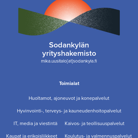
Sodankylän
yrityshakemisto
mika.uusitalo[at]sodankyla.fi
Toimialat
Huoltamot, ajoneuvot ja konepalvelut
Hyvinvointi-, terveys- ja kauneudenhoitopalvelut
IT, media ja viestintä
Kaivos- ja teollisuuspalvelut
Kaupat ja erikoisliikkeet
Koulutus- ja valmennuspalvelut