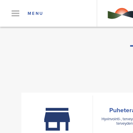
MENU
Puhetera
Hyvinvointi-, terve
terveyden