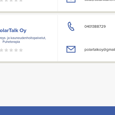
0401388729
olarTalk Oy
rveys- ja kauneudenhoitopalvelut,
Puheterapia
polartalkoy@gmai