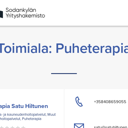
Toimiala: Puheterapi
+358408659055
pia Satu Hiltunen
ys- ja kauneudenhoitopalvelut, Muut
hoitopalvelut, Puheterapia
satu@satuhiltunen.