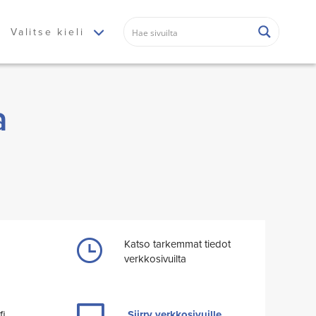
Valitse kieli
a
Katso tarkemmat tiedot
verkkosivuilta
fi
Siirry verkkosivuille