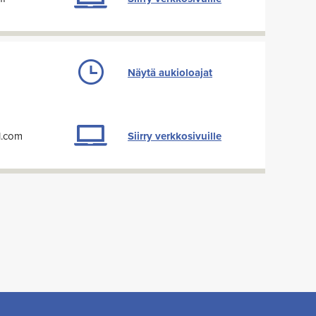
Näytä aukioloajat
l.com
Siirry verkkosivuille