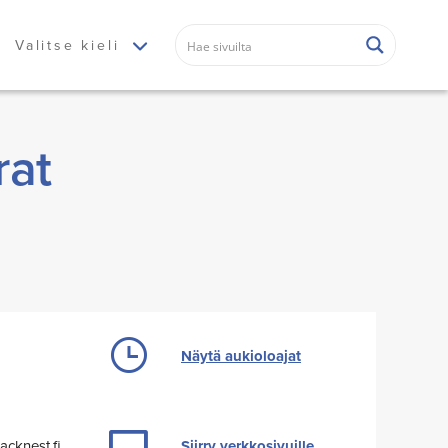
Valitse kieli
rat
Näytä aukioloajat
cknest.fi
Siirry verkkosivuille