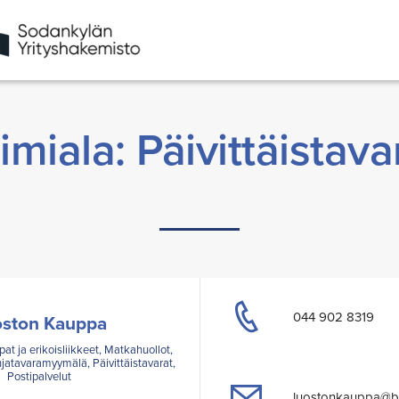
imiala: Päivittäistava
044 902 8319
oston Kauppa
pat ja erikoisliikkeet, Matkahuollot,
jatavaramyymälä, Päivittäistavarat,
Postipalvelut
luostonkauppa@ba