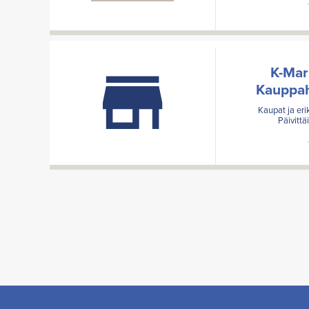
K-Mar
Kauppah
Kaupat ja erik
Päivitt