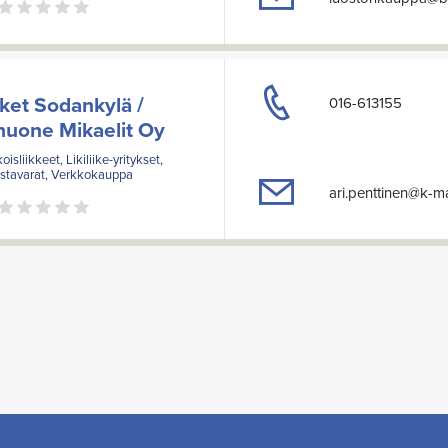
ket Sodankylä /
016-613155
uone Mikaelit Oy
oisliikkeet, Likiliike-yritykset,
äistavarat, Verkkokauppa
ari.penttinen@k-m