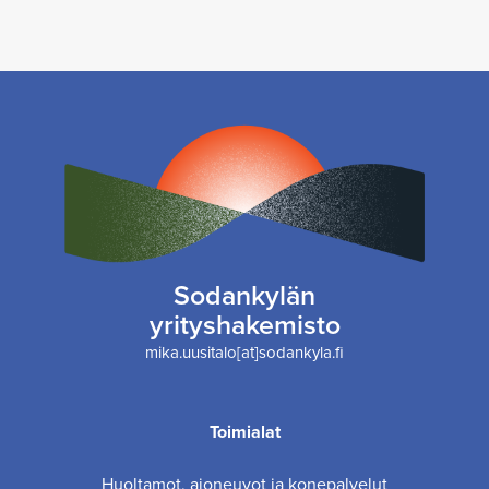
Sodankylän
yrityshakemisto
mika.uusitalo[at]sodankyla.fi
Toimialat
Huoltamot, ajoneuvot ja konepalvelut