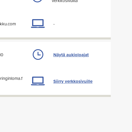
verkkosivuilta
uukku.com
-
10
Näytä aukioloajat
ringinloma.f
Siirry verkkosivuille