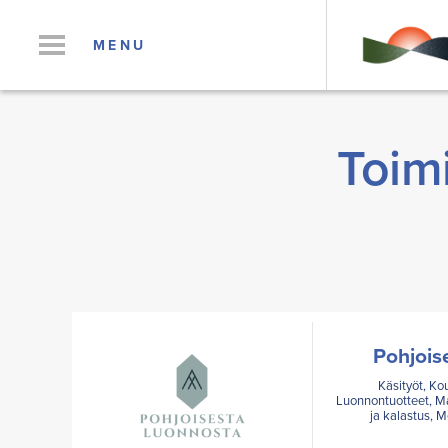
MENU
Toimi
Pohjois
Käsityöt, Ko
Luonnontuotteet, Mat
ja kalastus, M