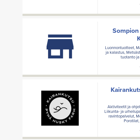
Sompion L
K
Luonnontuotteet, Mat
ja kalastus, Metsäst
tuotanto ja
Kairankut
Aktiviteetit ja ohj
Liikunta- ja urheilup
ravintopalvelut, M
Porotilat