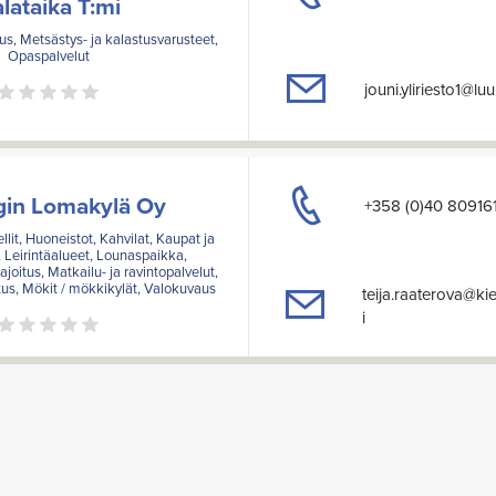
lataika T:mi
us, Metsästys- ja kalastusvarusteet,
Opaspalvelut
jouni.yliriesto1@l
gin Lomakylä Oy
+358 (0)40 80916
llit, Huoneistot, Kahvilat, Kaupat ja
t, Leirintäalueet, Lounaspaikka,
joitus, Matkailu- ja ravintopalvelut,
tus, Mökit / mökkikylät, Valokuvaus
teija.raaterova@kie
i