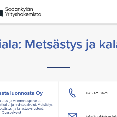
ala: Metsästys ja ka
esta luonnosta Oy
0453293429
ulutus- ja valmennuspalvelut,
kailu- ja ravintopalvelut, Metsästys
etsästys- ja kalastusvarusteet,
Opaspalvelut
info@pohjoisestal