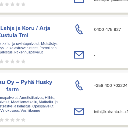
ahja ja Koru / Arja
0400-475 837
ustula Tmi
kailu- ja ravintopalvelut, Metsästys
ys- ja kalastusvarusteet, Poronlihan
 jalostus, Rakennuspalvelut
-
su Oy – Pyhä Husky
+358 400 703324
farm
elmapalvelut, Ametistikaivos, Hiihto,
alvelut, Maatilamatkailu, Matkailu- ja
etsästys ja kalastus, Opaspalvelut,
, Valokuvaus, Vesiliikenne
info@kairankutsu.f