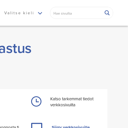
Valitse kieli
lastus
Katso tarkemmat tiedot
verkkosivuilta
uonnosta.fi
Siirry verkkosivuille