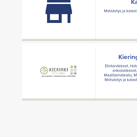
Ka
Metsästys ja kalast
Kierin
Elintarvikkeet, Hote
erikoisliikkee
Maatilamatkailu, Ma
Metsästys ja kalas