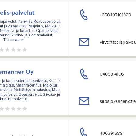
elis-palvelut
+358407161329
lmapalvelut, Kahvilat, Kokouspalvelut,
uri ja vapaa-aika, Majoitus, Matkailu-
 Metsästys ja kalastus, Opaspalvelut,
tering, Ruoka- ja juomapalvelut,
Tilaussauna
virve@feelispalvelut
emanner Oy
0405314106
s- ja kauneudenhoitopalvelut, Koti- ja
imajoitus, Maanrakennus, Majoitus,
palvelut, Metsästys ja kalastus, Muut
ntipalvelut, Opaspalvelut, Siivous- ja
huolintapalvelut
sirpa.oksanen@tie
400391588