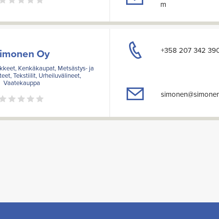
m
+358 207 342 39
imonen Oy
iikkeet, Kenkäkaupat, Metsästys- ja
et, Tekstiilit, Urheiluvälineet,
Vaatekauppa
simonen@simonen.