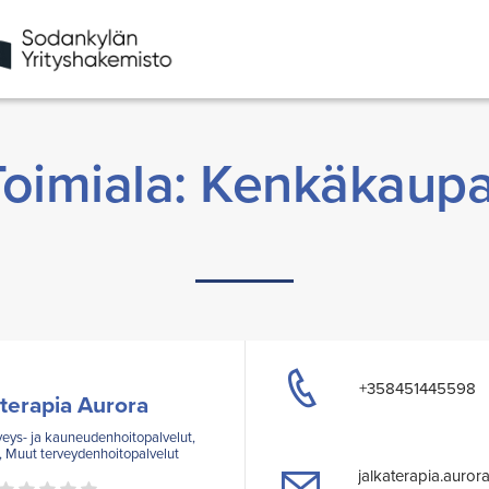
Toimiala: Kenkäkaupa
+358451445598
aterapia Aurora
rveys- ja kauneudenhoitopalvelut,
 Muut terveydenhoitopalvelut
jalkaterapia.auror