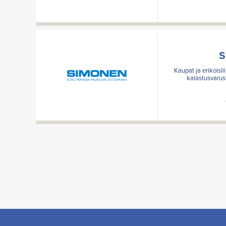
S
Kaupat ja erikoisl
kalastusvaruste