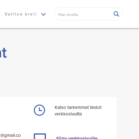
Valitse kieli
t
Katso tarkemmat tiedot
verkkosivuilta
a@gmail.co
Siirry verkkosivuille