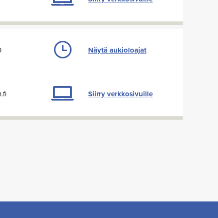
0
Näytä aukioloajat
fi
Siirry verkkosivuille