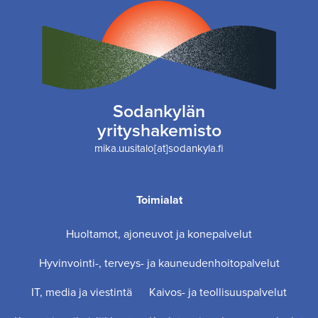
Sodankylän
yrityshakemisto
mika.uusitalo[at]sodankyla.fi
Toimialat
Huoltamot, ajoneuvot ja konepalvelut
Hyvinvointi-, terveys- ja kauneudenhoitopalvelut
IT, media ja viestintä
Kaivos- ja teollisuuspalvelut