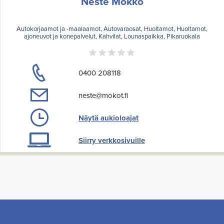
Neste Mokko
Autokorjaamot ja -maalaamot, Autovaraosat, Huoltamot, Huoltamot,
ajoneuvot ja konepalvelut, Kahvilat, Lounaspaikka, Pikaruokala
0400 208118
neste@mokot.fi
Näytä aukioloajat
Siirry verkkosivuille