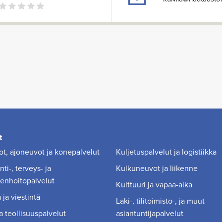
t
t, ajoneuvot ja konepalvelut
Kuljetuspalvelut ja logistiikka
ti-, terveys- ja
Kulkuneuvot ja liikenne
enhoitopalvelut
Kulttuuri ja vapaa-aika
 ja viestintä
Laki-, tilitoimisto-, ja muut
a teollisuuspalvelut
asiantuntijapalvelut