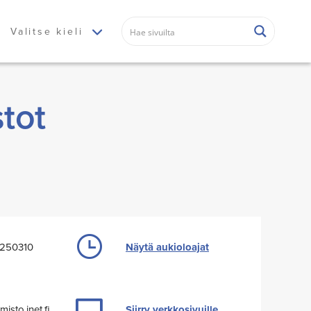
Valitse kieli
tot
0250310
Näytä aukioloajat
isto.inet.fi
Siirry verkkosivuille