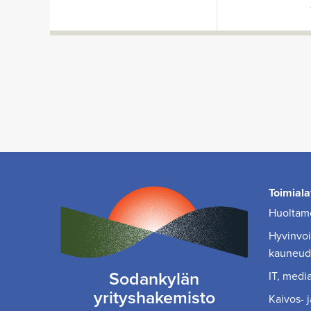
Toimiala
Huoltamo
Hyvinvoin
kauneud
Sodankylän
IT, media
yrityshakemisto
Kaivos- j