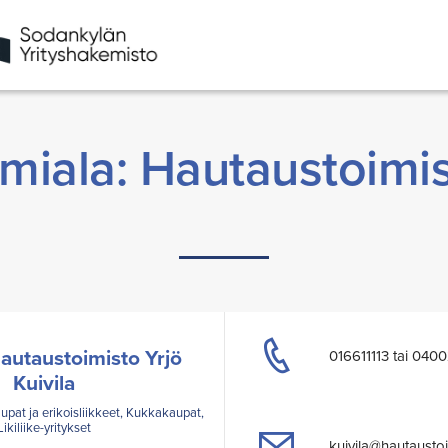
imiala: Hautaustoimis
Hautaustoimisto Yrjö
016611113 tai 040
Kuivila
upat ja erikoisliikkeet, Kukkakaupat,
Likiliike-yritykset
kuivila@hautaustoim