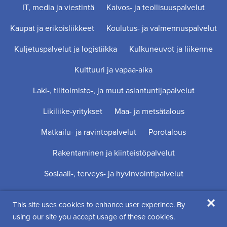
IT, media ja viestintä
Kaivos- ja teollisuuspalvelut
Kaupat ja erikoisliikkeet
Koulutus- ja valmennuspalvelut
Kuljetuspalvelut ja logistiikka
Kulkuneuvot ja liikenne
Kulttuuri ja vapaa-aika
Laki-, tilitoimisto-, ja muut asiantuntijapalvelut
Likiliike-yritykset
Maa- ja metsätalous
Matkailu- ja ravintopalvelut
Porotalous
Rakentaminen ja kiinteistöpalvelut
Sosiaali-, terveys- ja hyvinvointipalvelut
×
This site uses cookies to enhance user experince. By
Digi- ja mainostoimisto Höyry Rovaniemi ja Oulu
using our site you accept usage of these cookies.