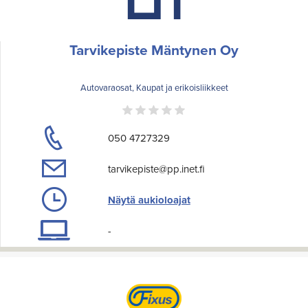
Tarvikepiste Mäntynen Oy
Autovaraosat, Kaupat ja erikoisliikkeet
050 4727329
tarvikepiste@pp.inet.fi
Näytä aukioloajat
-