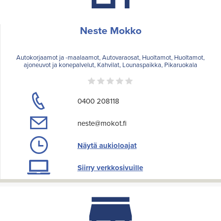
Neste Mokko
Autokorjaamot ja -maalaamot, Autovaraosat, Huoltamot, Huoltamot,
ajoneuvot ja konepalvelut, Kahvilat, Lounaspaikka, Pikaruokala
0400 208118
neste@mokot.fi
Näytä aukioloajat
Siirry verkkosivuille