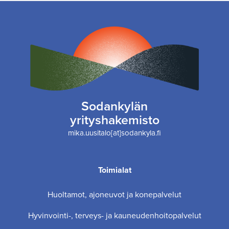
Sodankylän
yrityshakemisto
mika.uusitalo[at]sodankyla.fi
Toimialat
Huoltamot, ajoneuvot ja konepalvelut
Hyvinvointi-, terveys- ja kauneudenhoitopalvelut