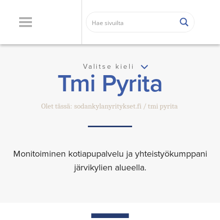
Valitse kieli
Tmi Pyrita
Olet tässä:
sodankylanyritykset.fi
tmi pyrita
Monitoiminen kotiapupalvelu ja yhteistyökumppani
järvikylien alueella.