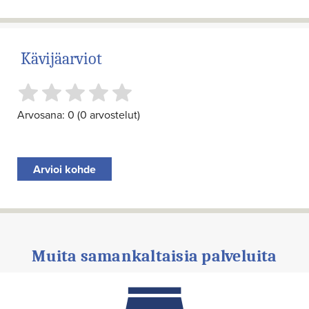
Kävijäarviot
Arvosana: 0 (0 arvostelut)
Arvioi kohde
Muita samankaltaisia palveluita