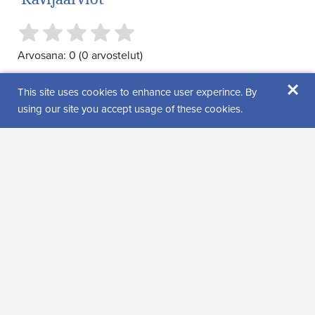
Arvosana: 0 (0 arvostelut)
×
This site uses cookies to enhance user experince. By
using our site you accept usage of these cookies.
Arvioi kohde
Muita samankaltaisia palveluita