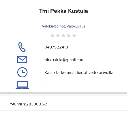
Tmi Pekka Kustula
Valokuvaamot, Valokuvaus
0407522418
pkkustula@gmail.com
Katso tarkemmat tiedot verkkosivuilta
-
Y-tunnus:2830683-7