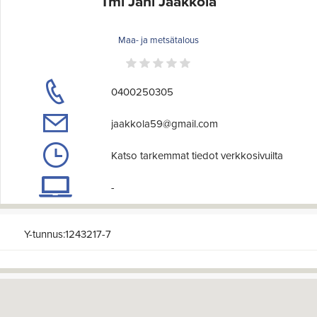
Tmi Jani Jaakkola
Maa- ja metsätalous
0400250305
jaakkola59@gmail.com
Katso tarkemmat tiedot verkkosivuilta
-
Y-tunnus:1243217-7