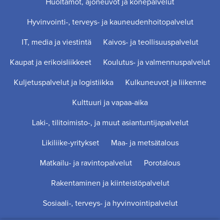
Huoltamot, ajoneuvot ja konepalvelut
Hyvinvointi-, terveys- ja kauneudenhoitopalvelut
IT, media ja viestintä
Kaivos- ja teollisuuspalvelut
Kaupat ja erikoisliikkeet
Koulutus- ja valmennuspalvelut
Kuljetuspalvelut ja logistiikka
Kulkuneuvot ja liikenne
Kulttuuri ja vapaa-aika
Laki-, tilitoimisto-, ja muut asiantuntijapalvelut
Likiliike-yritykset
Maa- ja metsätalous
Matkailu- ja ravintopalvelut
Porotalous
Rakentaminen ja kiinteistöpalvelut
Sosiaali-, terveys- ja hyvinvointipalvelut