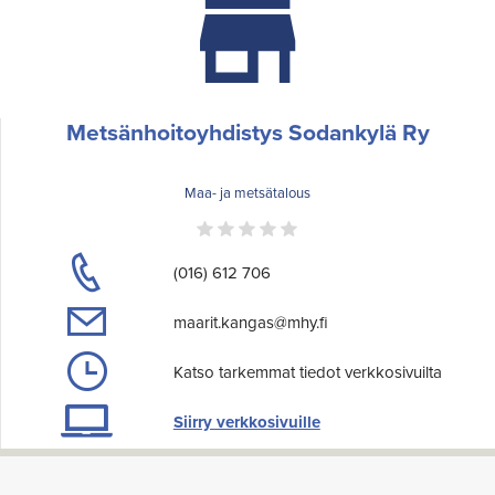
Metsänhoitoyhdistys Sodankylä Ry
Maa- ja metsätalous
(016) 612 706
maarit.kangas@mhy.fi
Katso tarkemmat tiedot verkkosivuilta
Siirry verkkosivuille