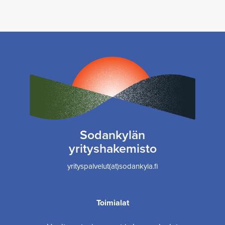
Sodankylän
yrityshakemisto
yrityspalvelut(at)sodankyla.fi
Toimialat