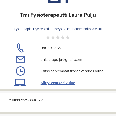
Tmi Fysioterapeutti Laura Pulju
Fysioterapia, Hyvinvointi-, terveys- ja kauneudenhoitopalvelut
0405823551
tmilaurapulju@gmail.com
Katso tarkemmat tiedot verkkosivuilta
Siirry verkkosivuille
Y-tunnus:2989485-3