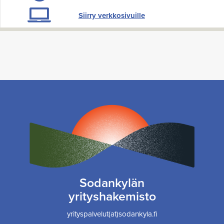
Siirry verkkosivuille
Sodankylän
yrityshakemisto
yrityspalvelut(at)sodankyla.fi