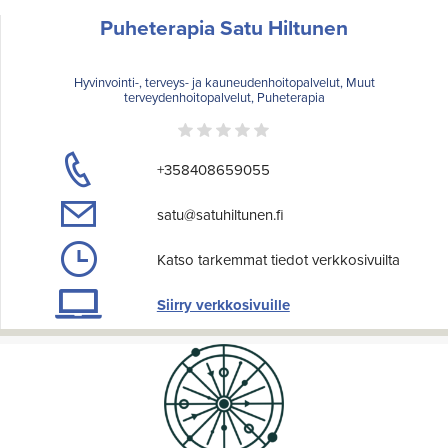
Puheterapia Satu Hiltunen
Hyvinvointi-, terveys- ja kauneudenhoitopalvelut, Muut
terveydenhoitopalvelut, Puheterapia
+358408659055
satu@satuhiltunen.fi
Katso tarkemmat tiedot verkkosivuilta
Siirry verkkosivuille