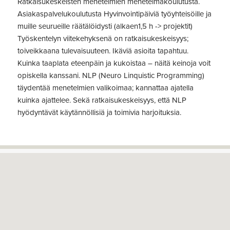
Ratkaisukeskeisten menetelmien menetelmäkoulutusta.
Asiakaspalvelukoulutusta Hyvinvointipäiviä työyhteisöille ja
muille seurueille räätälöidysti (alkaen1,5 h -> projektit)
Työskentelyn viitekehyksenä on ratkaisukeskeisyys;
toiveikkaana tulevaisuuteen. Ikäviä asioita tapahtuu.
Kuinka taaplata eteenpäin ja kukoistaa – näitä keinoja voit
opiskella kanssani. NLP (Neuro Linquistic Programming)
täydentää menetelmien valikoimaa; kannattaa ajatella
kuinka ajattelee. Sekä ratkaisukeskeisyys, että NLP
hyödyntävät käytännöllisiä ja toimivia harjoituksia.