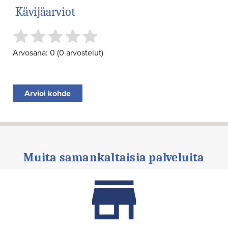
Kävijäarviot
Arvosana: 0 (0 arvostelut)
Arvioi kohde
Muita samankaltaisia palveluita