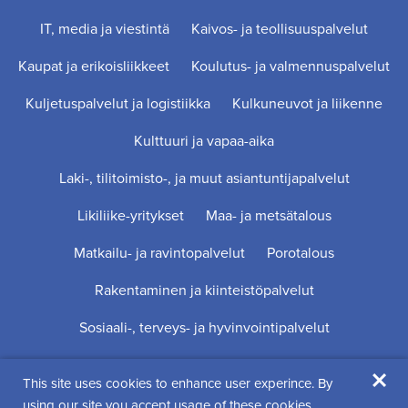
IT, media ja viestintä
Kaivos- ja teollisuuspalvelut
Kaupat ja erikoisliikkeet
Koulutus- ja valmennuspalvelut
Kuljetuspalvelut ja logistiikka
Kulkuneuvot ja liikenne
Kulttuuri ja vapaa-aika
Laki-, tilitoimisto-, ja muut asiantuntijapalvelut
Likiliike-yritykset
Maa- ja metsätalous
Matkailu- ja ravintopalvelut
Porotalous
Rakentaminen ja kiinteistöpalvelut
Sosiaali-, terveys- ja hyvinvointipalvelut
×
This site uses cookies to enhance user experince. By
Digi- ja mainostoimisto Höyry Rovaniemi ja Oulu
using our site you accept usage of these cookies.