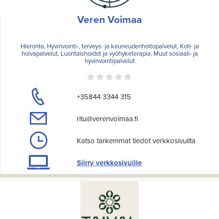
Veren Voimaa
Hieronta, Hyvinvointi-, terveys- ja kauneudenhoitopalvelut, Koti- ja
hoivapalvelut, Luontaishoidot ja vyöhyketerapia, Muut sosiaali- ja
hyvinvointipalvelut
+35844 3344 315
ritu@verenvoimaa.fi
Katso tarkemmat tiedot verkkosivuilta
Siirry verkkosivuille