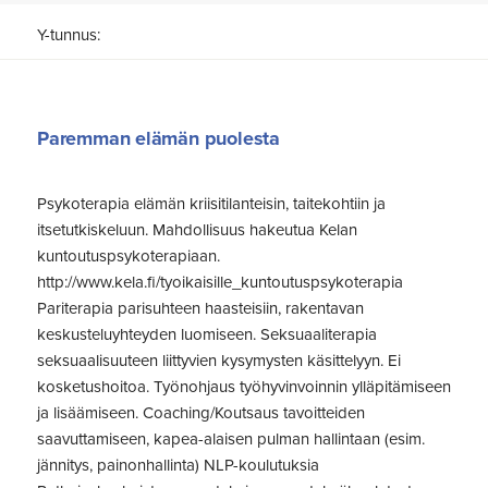
Y-tunnus:
Paremman elämän puolesta
Psykoterapia elämän kriisitilanteisin, taitekohtiin ja
itsetutkiskeluun. Mahdollisuus hakeutua Kelan
kuntoutuspsykoterapiaan.
http://www.kela.fi/tyoikaisille_kuntoutuspsykoterapia
Pariterapia parisuhteen haasteisiin, rakentavan
keskusteluyhteyden luomiseen. Seksuaaliterapia
seksuaalisuuteen liittyvien kysymysten käsittelyyn. Ei
kosketushoitoa. Työnohjaus työhyvinvoinnin ylläpitämiseen
ja lisäämiseen. Coaching/Koutsaus tavoitteiden
saavuttamiseen, kapea-alaisen pulman hallintaan (esim.
jännitys, painonhallinta) NLP-koulutuksia