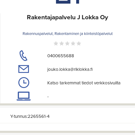
Rakentajapalvelu J Lokka Oy
Rakennuspalvelut, Rakentaminen ja kiinteistöpalvelut
0400655688
jouko.lokka@rlklokka.fi
Katso tarkemmat tiedot verkkosivuilta
-
Y-tunnus:2265561-4