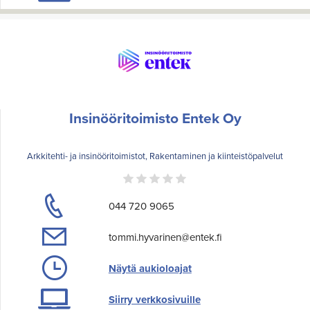
Insinööritoimisto Entek Oy
Arkkitehti- ja insinööritoimistot, Rakentaminen ja kiinteistöpalvelut
044 720 9065
tommi.hyvarinen@entek.fi
Näytä aukioloajat
Siirry verkkosivuille