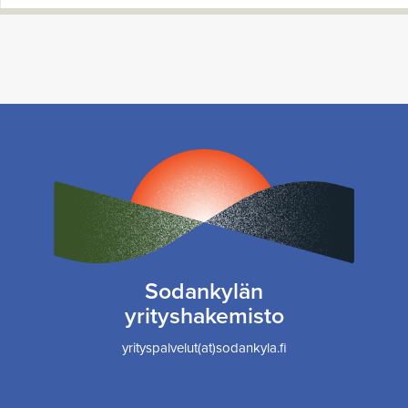
Sodankylän
yrityshakemisto
yrityspalvelut(at)sodankyla.fi