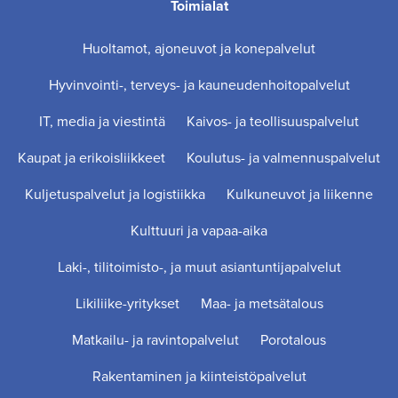
Toimialat
Huoltamot, ajoneuvot ja konepalvelut
Hyvinvointi-, terveys- ja kauneudenhoitopalvelut
IT, media ja viestintä
Kaivos- ja teollisuuspalvelut
Kaupat ja erikoisliikkeet
Koulutus- ja valmennuspalvelut
Kuljetuspalvelut ja logistiikka
Kulkuneuvot ja liikenne
Kulttuuri ja vapaa-aika
Laki-, tilitoimisto-, ja muut asiantuntijapalvelut
Likiliike-yritykset
Maa- ja metsätalous
Matkailu- ja ravintopalvelut
Porotalous
Rakentaminen ja kiinteistöpalvelut