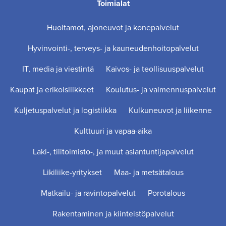
Toimialat
Huoltamot, ajoneuvot ja konepalvelut
Hyvinvointi-, terveys- ja kauneudenhoitopalvelut
IT, media ja viestintä
Kaivos- ja teollisuuspalvelut
Kaupat ja erikoisliikkeet
Koulutus- ja valmennuspalvelut
Kuljetuspalvelut ja logistiikka
Kulkuneuvot ja liikenne
Kulttuuri ja vapaa-aika
Laki-, tilitoimisto-, ja muut asiantuntijapalvelut
Likiliike-yritykset
Maa- ja metsätalous
Matkailu- ja ravintopalvelut
Porotalous
Rakentaminen ja kiinteistöpalvelut