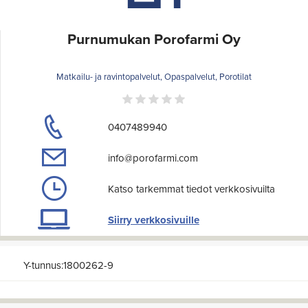
Purnumukan Porofarmi Oy
Matkailu- ja ravintopalvelut, Opaspalvelut, Porotilat
0407489940
info@porofarmi.com
Katso tarkemmat tiedot verkkosivuilta
Siirry verkkosivuille
Y-tunnus:1800262-9