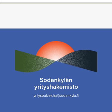
Sodankylän
yrityshakemisto
yrityspalvelut(at)sodankyla.fi