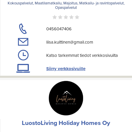
Kokouspalvelut, Maatilamatkailu, Majoitus, Matkailu- ja ravintopalvelut,
Opaspalvelut
0456047406
liisa.kuittinen@gmail.com
Katso tarkemmat tiedot verkkosivuilta
Siirry verkkosivuille
LuostoLiving Holiday Homes Oy