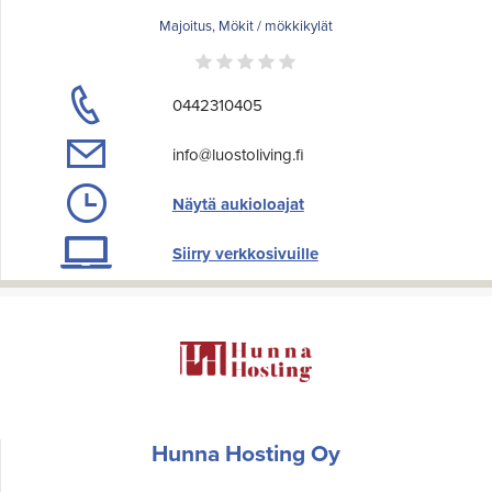
Majoitus, Mökit / mökkikylät
0442310405
info@luostoliving.fi
Näytä aukioloajat
Siirry verkkosivuille
Hunna Hosting Oy