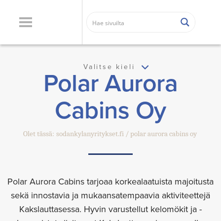
Valitse kieli
Polar Aurora
Cabins Oy
Olet tässä:
sodankylanyritykset.fi
polar aurora cabins oy
Polar Aurora Cabins tarjoaa korkealaatuista majoitusta
sekä innostavia ja mukaansatempaavia aktiviteettejä
Kakslauttasessa. Hyvin varustellut kelomökit ja -