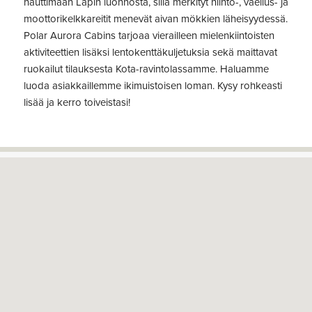
nauttimaan Lapin luonnosta, sillä merkityt hiihto-, vaellus- ja
moottorikelkkareitit menevät aivan mökkien läheisyydessä.
Polar Aurora Cabins tarjoaa vierailleen mielenkiintoisten
aktiviteettien lisäksi lentokenttäkuljetuksia sekä maittavat
ruokailut tilauksesta Kota-ravintolassamme. Haluamme
luoda asiakkaillemme ikimuistoisen loman. Kysy rohkeasti
lisää ja kerro toiveistasi!