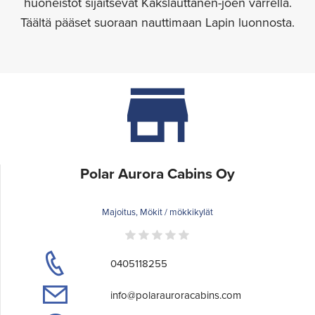
huoneistot sijaitsevat Kakslauttanen-joen varrella.
Täältä pääset suoraan nauttimaan Lapin luonnosta.
Polar Aurora Cabins Oy
Majoitus, Mökit / mökkikylät
0405118255
info@polarauroracabins.com